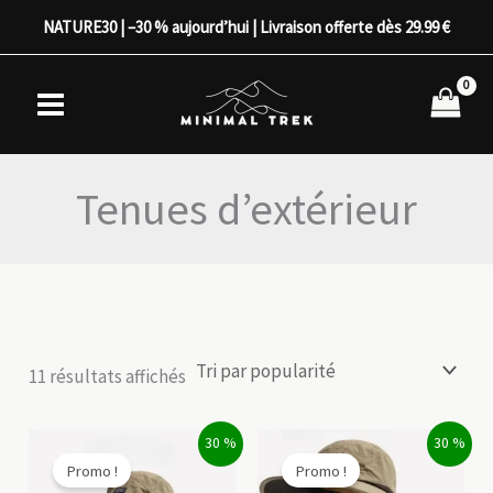
Aller
NATURE30 | –30 % aujourd’hui | Livraison offerte dès 29.99 €
au
contenu
Tenues d’extérieur
Trié
11 résultats affichés
par
popularité
30 %
30 %
Promo !
Promo !