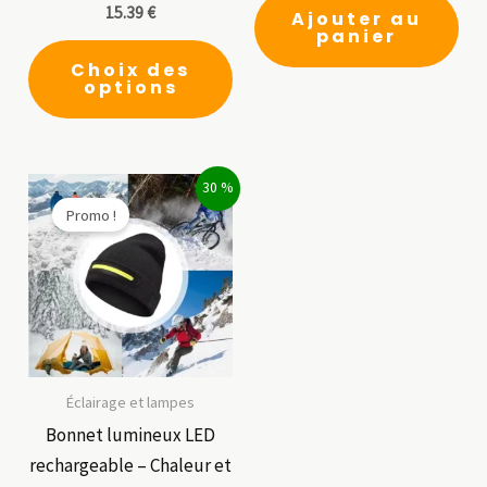
15.39
€
Ajouter au
panier
Ce
Choix des
produit
options
a
plusieurs
variations.
30 %
Les
Promo !
options
peuvent
être
choisies
sur
la
Éclairage et lampes
page
Bonnet lumineux LED
du
rechargeable – Chaleur et
produit