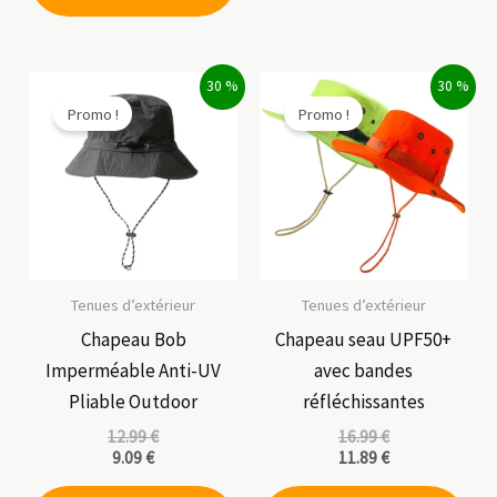
a
plu
plusieurs
vari
variations.
Les
30 %
30 %
Les
opt
Promo !
Promo !
options
peu
peuvent
êtr
être
cho
choisies
sur
sur
la
la
pag
Tenues d’extérieur
Tenues d’extérieur
page
du
Chapeau Bob
Chapeau seau UPF50+
du
pro
Imperméable Anti-UV
avec bandes
produit
Pliable Outdoor
réfléchissantes
12.99
€
16.99
€
9.09
€
11.89
€
Ce
Ce