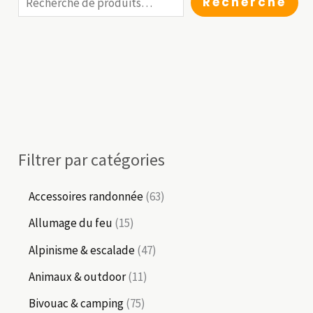
Recherche
Filtrer par catégories
6
Accessoires randonnée
63
3
1
Allumage du feu
15
p
5
4
Alpinisme & escalade
47
r
p
7
1
Animaux & outdoor
11
o
r
p
1
7
Bivouac & camping
75