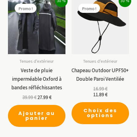
30 %
30 %
Les
Les
Promo !
Promo !
options
opt
peuvent
peu
être
êtr
choisies
cho
sur
sur
la
la
Tenues d’extérieur
Tenues d’extérieur
page
pag
Veste de pluie
Chapeau Outdoor UPF50+
du
du
imperméable Oxford à
Double Paroi Ventilée
produit
pro
bandes réfléchissantes
16.99
€
11.89
€
39.99
€
27.99
€
Ce
Choix des
pro
Ajouter au
options
panier
a
plu