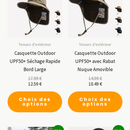
Tenues d’extérieur
Tenues d’extérieur
Casquette Outdoor
Casquette Outdoor
UPF50+ Séchage Rapide
UPF50+ avec Rabat
Bord Large
Nuque Amovible
17.99
€
14.99
€
12.59
€
10.49
€
Ce
Ce
Choix des
Choix des
produit
pro
options
options
a
a
plusieurs
plu
variations.
vari