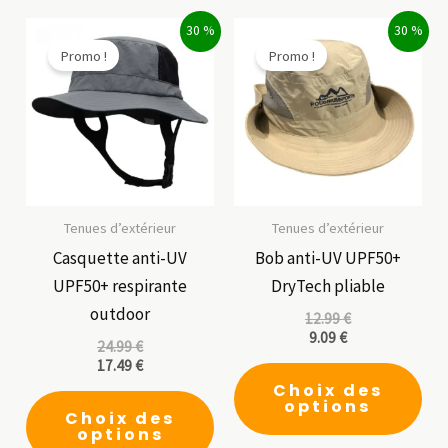
vari
Les
30 %
30 %
Promo !
Promo !
opt
peu
êtr
cho
sur
la
pag
Tenues d’extérieur
Tenues d’extérieur
du
Casquette anti-UV
Bob anti-UV UPF50+
pro
UPF50+ respirante
DryTech pliable
outdoor
12.99
€
9.09
€
24.99
€
17.49
€
Ce
Choix des
Ce
pro
options
Choix des
produit
a
options