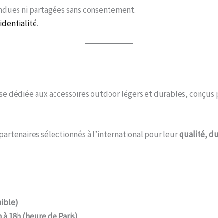
endues ni partagées sans consentement.
identialité
.
e dédiée aux accessoires outdoor légers et durables, conçus p
partenaires sélectionnés à l’international pour leur
qualité, d
nible)
h à 18h (heure de Paris)
.