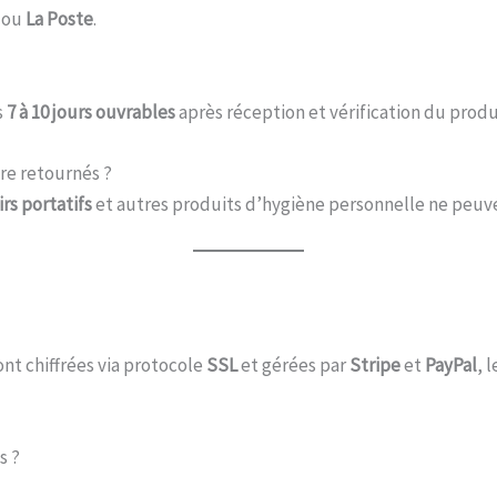
ou
La Poste
.
s
7 à 10 jours ouvrables
après réception et vérification du produ
re retournés ?
irs portatifs
et autres produits d’hygiène personnelle ne peuvent
ont chiffrées via protocole
SSL
et gérées par
Stripe
et
PayPal
, 
s ?