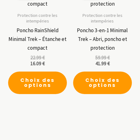
Protection contre les
Protection contre les
intempéries
intempéries
Poncho RainShield
Poncho 3-en-1 Minimal
Minimal Trek – Étanche et
Trek – Abri, poncho et
compact
protection
22.99
€
59.99
€
16.09
€
41.99
€
Ce
Ce
Choix des
Choix des
produit
pro
options
options
a
a
plusieurs
plu
variations.
vari
Les
Les
options
opt
peuvent
peu