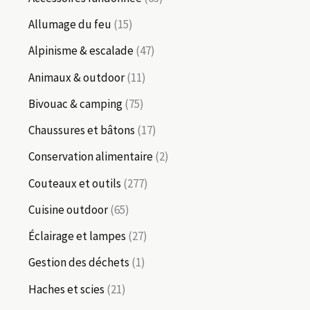
3
1
Allumage du feu
15
p
5
4
Alpinisme & escalade
47
r
p
7
1
Animaux & outdoor
11
o
r
p
1
7
Bivouac & camping
75
d
o
r
p
5
1
Chaussures et bâtons
17
u
d
o
r
p
7
2
Conservation alimentaire
2
i
u
d
o
r
p
p
2
Couteaux et outils
277
t
i
u
d
o
r
r
7
6
s
Cuisine outdoor
65
t
i
u
d
o
o
7
5
s
2
Éclairage et lampes
27
t
i
u
d
d
p
p
7
1
s
Gestion des déchets
1
t
i
u
u
r
r
p
p
2
s
Haches et scies
21
t
i
i
o
o
r
r