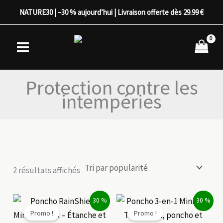
Aller
NATURE30 | –30 % aujourd’hui | Livraison offerte dès 29.99 €
au
contenu
Protection contre les
intempéries
Trié
2 résultats affichés
par
popularité
30 %
30 %
Promo !
Promo !