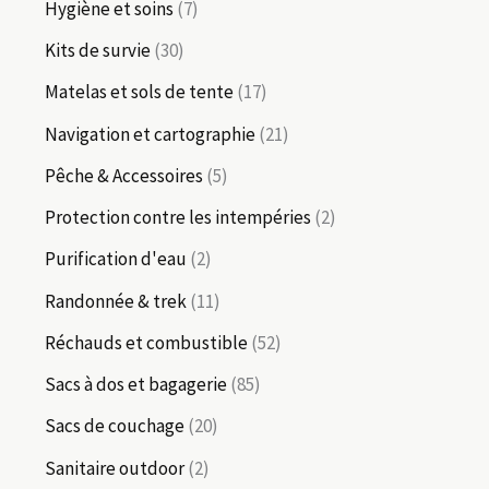
1
7
s
Hygiène et soins
7
t
t
d
d
o
o
p
p
3
s
Kits de survie
30
s
u
u
d
d
r
r
0
1
Matelas et sols de tente
17
i
i
u
u
o
o
p
7
t
2
Navigation et cartographie
21
t
i
i
d
d
r
p
s
1
s
5
Pêche & Accessoires
5
t
t
u
u
o
r
p
p
s
2
Protection contre les intempéries
2
i
i
d
o
r
r
p
2
Purification d'eau
2
t
t
u
d
o
o
r
p
s
1
Randonnée & trek
11
s
i
u
d
d
o
r
1
5
Réchauds et combustible
52
t
i
u
u
d
o
p
2
s
8
Sacs à dos et bagagerie
85
t
i
i
u
d
r
p
5
2
s
Sacs de couchage
20
t
t
i
u
o
r
p
0
2
s
Sanitaire outdoor
2
s
t
i
d