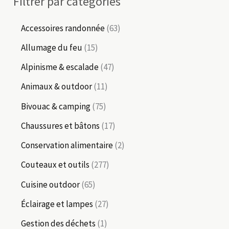
Filtrer par catégories
6
Accessoires randonnée
63
3
1
Allumage du feu
15
p
5
4
Alpinisme & escalade
47
r
p
7
1
Animaux & outdoor
11
o
r
p
1
7
Bivouac & camping
75
d
o
r
p
5
1
Chaussures et bâtons
17
u
d
o
r
p
7
2
Conservation alimentaire
2
i
u
d
o
r
p
p
2
Couteaux et outils
277
t
i
u
d
o
r
r
7
6
s
Cuisine outdoor
65
t
i
u
d
o
o
7
5
s
2
Éclairage et lampes
27
t
i
u
d
d
p
p
7
1
s
Gestion des déchets
1
t
i