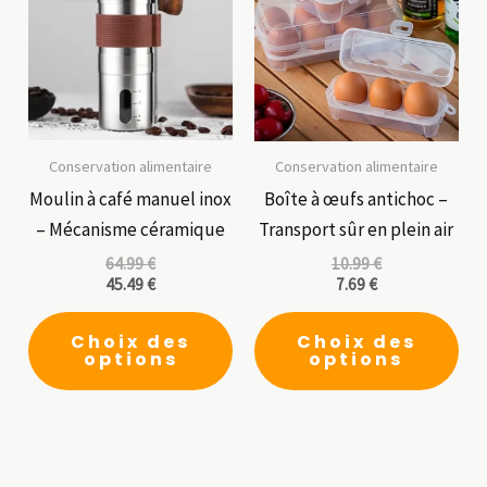
Conservation alimentaire
Conservation alimentaire
Moulin à café manuel inox
Boîte à œufs antichoc –
– Mécanisme céramique
Transport sûr en plein air
64.99
€
10.99
€
45.49
€
7.69
€
Ce
Ce
Choix des
Choix des
produit
pro
options
options
a
a
plusieurs
plu
variations.
vari
Les
Les