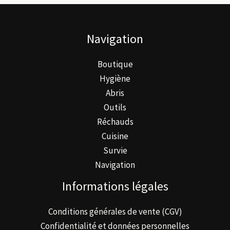
t
t
i
u
s
s
t
i
Navigation
s
t
Boutique
s
Hygiène
Abris
Outils
Réchauds
Cuisine
Survie
Navigation
Informations légales
Conditions générales de vente (CGV)
Confidentialité et données personnelles