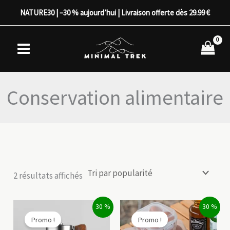
Aller
NATURE30 | –30 % aujourd’hui | Livraison offerte dès 29.99 €
au
contenu
Conservation alimentaire
Trié
2 résultats affichés
par
popularité
30 %
30 %
Promo !
Promo !