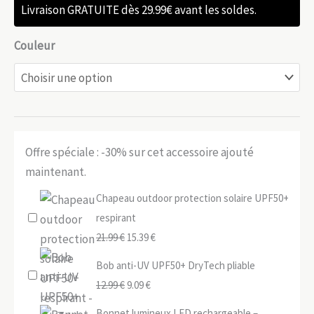
Livraison GRATUITE dès 29.99€ avant les soldes.
Couleur
Offre spéciale : -30% sur cet accessoire ajouté
maintenant.
Chapeau outdoor protection solaire UPF50+
respirant
Le
Le
21.99
€
15.39
€
prix
prix
Bob anti-UV UPF50+ DryTech pliable
initial
actuel
Le
Le
12.99
€
9.09
€
était :
est :
prix
prix
Bonnet lumineux LED rechargeable –