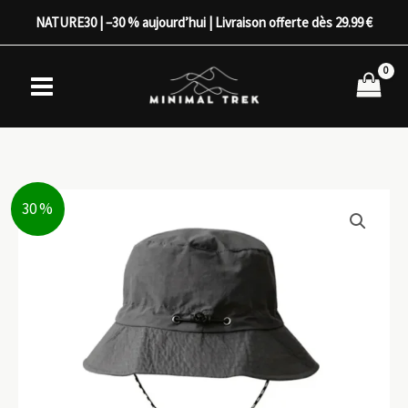
Aller
NATURE30 | –30 % aujourd’hui | Livraison offerte dès 29.99 €
au
contenu
30 %