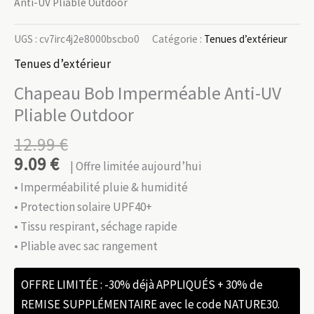
Anti-UV Pliable Outdoor
UGS :
cv7irc4j2e8000bscbo0
Catégorie :
Tenues d’extérieur
Tenues d’extérieur
Chapeau Bob Imperméable Anti-UV
Pliable Outdoor
12.99
€
9.09
€
| Offre limitée aujourd’hui
• Imperméabilité pluie & humidité
• Protection solaire UPF40+
• Tissu respirant, séchage rapide
• Pliable avec sac rangement
OFFRE LIMITÉE : -30% déjà APPLIQUÉS + 30% de
REMISE SUPPLÉMENTAIRE avec le code NATURE30.