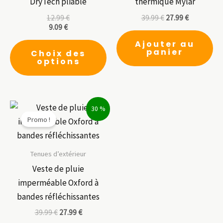
DryTech pliable
thermique Mylar
12.99
€
39.99
€
27.99
€
9.09
€
Ce
Ajouter au
panier
Choix des
produit
options
a
plusieurs
variations.
30 %
Les
Promo !
options
peuvent
être
Tenues d’extérieur
choisies
Veste de pluie
sur
imperméable Oxford à
la
bandes réfléchissantes
page
39.99
€
27.99
€