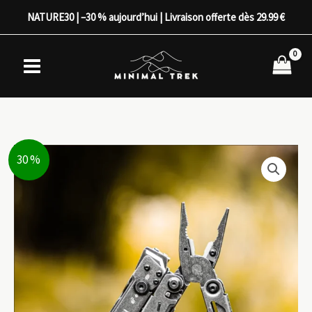
Aller
NATURE30 | –30 % aujourd’hui | Livraison offerte dès 29.99 €
au
contenu
30 %