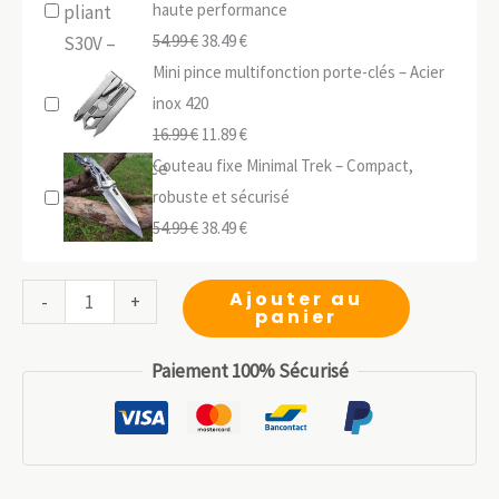
haute performance
Le
Le
54.99
€
38.49
€
prix
prix
Mini pince multifonction porte-clés – Acier
initial
actuel
inox 420
était :
Le
est :
Le
16.99
€
11.89
€
54.99 €.
prix
38.49 €.
prix
Couteau fixe Minimal Trek – Compact,
initial
actuel
robuste et sécurisé
était :
Le
est :
Le
54.99
€
38.49
€
16.99 €.
prix
11.89 €.
prix
initial
actuel
quantité
Ajouter au
-
+
panier
était :
est :
de
54.99 €.
38.49 €.
Pince
Paiement 100% Sécurisé
multifonction
14-
en-
1