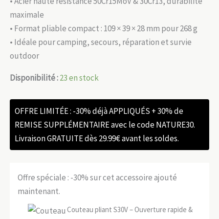
• Acier haute résistance 50Cr15MoV & 30Cr13, durabilité
maximale
• Format pliable compact : 109 × 39 × 28 mm pour 268 g
• Idéale pour camping, secours, réparation et survie
outdoor
Disponibilité :
23 en stock
OFFRE LIMITÉE : -30% déjà APPLIQUÉS + 30% de
REMISE SUPPLÉMENTAIRE avec le code NATURE30.
Livraison GRATUITE dès 29.99€ avant les soldes.
Offre spéciale : -30% sur cet accessoire ajouté
maintenant.
Couteau pliant S30V – Ouverture rapide &