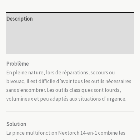
Nextorch
–
Description
Outil
tactique
Informations complémentaires
Avis (0)
Problème
En pleine nature, lors de réparations, secours ou
bivouac, il est difficile d’avoir tous les outils nécessaires
sans s’encombrer. Les outils classiques sont lourds,
volumineux et peu adaptés aux situations d’urgence.
Solution
La pince multifonction Nextorch 14-en-1 combine les