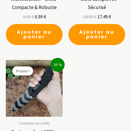
Compacte & Robuste
Sécurisé
9.99
€
6.99
€
24.99
€
17.49
€
Ajouter au
Ajouter au
panier
panier
30 %
Promo !
Couteaux et outils