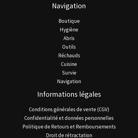
Navigation
choisies
sur
Boutique
la
Hygiène
page
Abris
du
Outils
produit
Réchauds
Cuisine
Survie
Navigation
Informations légales
Conditions générales de vente (CGV)
Confidentialité et données personnelles
Politique de Retours et Remboursements
Droit de rétractation