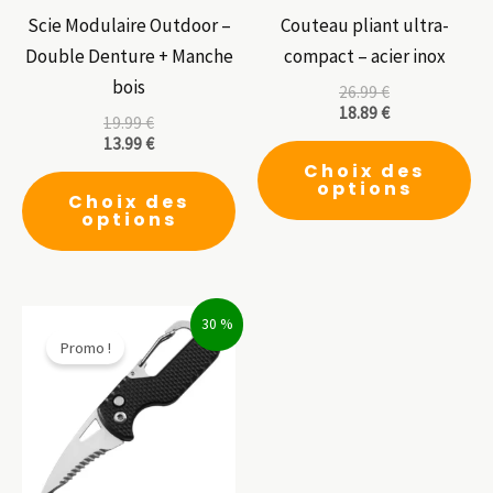
Scie Modulaire Outdoor –
Couteau pliant ultra-
Double Denture + Manche
compact – acier inox
bois
26.99
€
18.89
€
19.99
€
13.99
€
Ce
Choix des
Ce
pr
options
Choix des
produit
a
options
a
pl
plusieurs
var
variations.
Le
30 %
Les
op
Promo !
options
pe
peuvent
êt
être
ch
choisies
su
sur
la