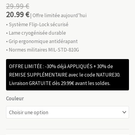
29.99
€
20.99
€
| Offre limitée aujourd’hui
• Système Flip-Lock sécurisé
• Lame cryogénisée durable
• Grip ergonomique antidérapant
• Normes militaires MIL-STD-810G
OFFRE LIMITÉE : -30% déjà APPLIQUÉS + 30% de
REMISE SUPPLÉMENTAIRE avec le code NATURE30.
Livraison GRATUITE dès 29.99€ avant les soldes.
Couleur