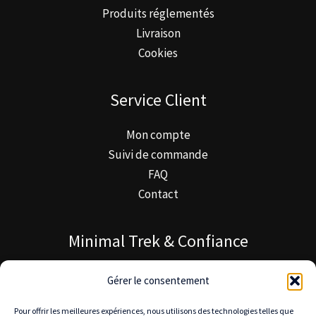
Produits réglementés
Livraison
Cookies
Service Client
Mon compte
Suivi de commande
FAQ
Contact
Minimal Trek & Confiance
À propos de Minimal Trek
Gérer le consentement
Blog MinimalTrek
Pour offrir les meilleures expériences, nous utilisons des technologies telles que
Notre mission