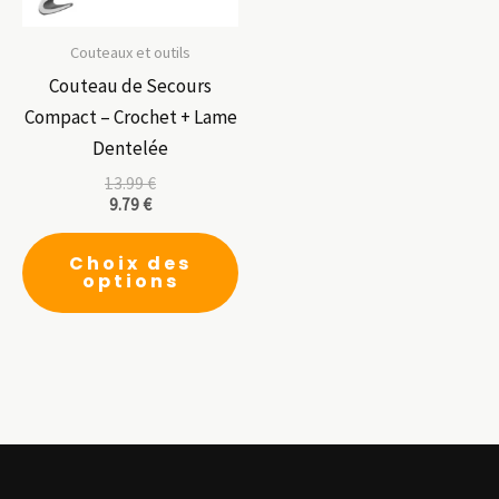
la
pa
page
du
Couteaux et outils
du
pr
Couteau de Secours
produit
Compact – Crochet + Lame
Dentelée
13.99
€
9.79
€
Ce
Choix des
produit
options
a
plusieurs
variations.
Les
options
peuvent
être