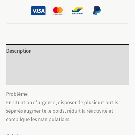
outil
de
survie
PA28
–
14
Description
fonctions
professionnelles
Informations complémentaires
Avis (0)
Problème
En situation d’urgence, disposer de plusieurs outils
séparés augmente le poids, réduit la réactivité et
complique les manipulations.