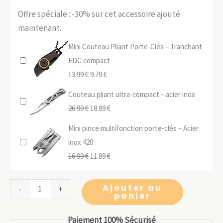
Offre spéciale : -30% sur cet accessoire ajouté
maintenant.
Mini Couteau Pliant Porte-Clés – Tranchant
EDC compact
Le
Le
13.99
€
9.79
€
prix
prix
Couteau pliant ultra-compact – acier inox
initial
actuel
Le
Le
26.99
€
18.89
€
était :
est :
prix
prix
Mini pince multifonction porte-clés – Acier
13.99 €.
9.79 €.
initial
actuel
inox 420
était :
est :
Le
Le
16.99
€
11.89
€
26.99 €.
18.89 €.
prix
prix
initial
actuel
quantité
Ajouter au
-
+
panier
était :
est :
de
16.99 €.
11.89 €.
Multi-
Paiement 100% Sécurisé