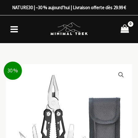
Aller
NATURE30 | –30 % aujourd’hui | Livraison offerte dès 29.99 €
au
contenu
30 %