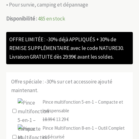
• Pour survie, camping et dépannage
Disponibilité :
485 en stock
OFFRE LIMITÉE : -30% déjà APPLIQUÉS + 30% de
REMISE SUPPLÉMENTAIRE avec le code NATURE30.
Livraison GRATUITE dès 29.99€ avant les soldes.
Offre spéciale : -30% sur cet accessoire ajouté
maintenant.
Pince multifonction 5-en-1 – Compacte et
indispensable
Le
Le
18.99
€
13.29
€
prix
prix
Pince Multifonction 8-en-1 – Outil Complet
initial
actuel
et Sécurisé