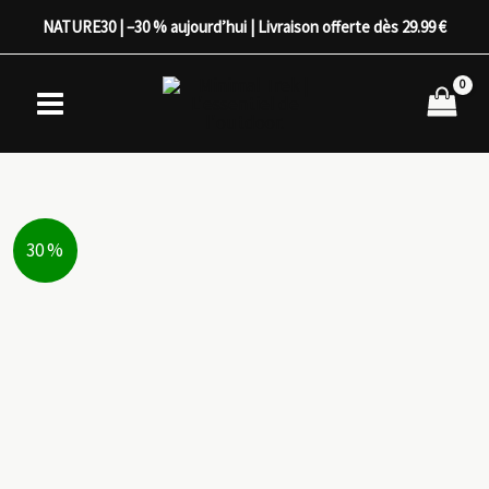
Aller
NATURE30 | –30 % aujourd’hui | Livraison offerte dès 29.99 €
au
contenu
30 %