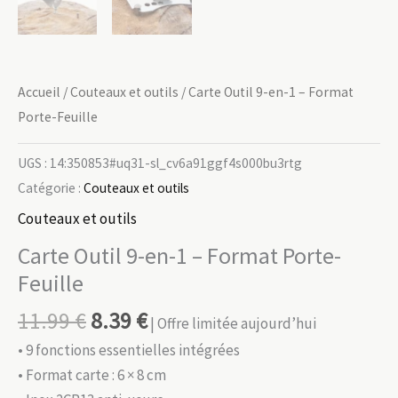
Accueil
/
Couteaux et outils
/ Carte Outil 9-en-1 – Format
Porte-Feuille
UGS :
14:350853#uq31-sl_cv6a91ggf4s000bu3rtg
Catégorie :
Couteaux et outils
Couteaux et outils
Carte Outil 9-en-1 – Format Porte-
Feuille
11.99
€
8.39
€
| Offre limitée aujourd’hui
• 9 fonctions essentielles intégrées
• Format carte : 6 × 8 cm