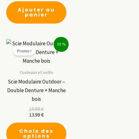
Ajouter au
panier
30 %
Promo !
Couteaux et outils
Scie Modulaire Outdoor –
Double Denture + Manche
bois
19.99
€
13.99
€
Ce
Choix des
produit
options