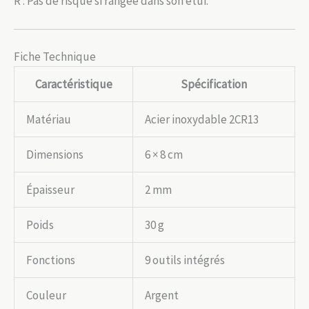
R : Pas de risque si rangée dans son étui.
Fiche Technique
Caractéristique
Spécification
Matériau
Acier inoxydable 2CR13
Dimensions
6 × 8 cm
Épaisseur
2 mm
Poids
30 g
Fonctions
9 outils intégrés
Couleur
Argent