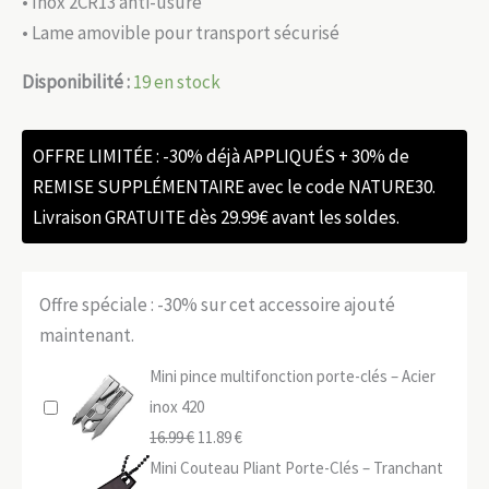
• Inox 2CR13 anti-usure
• Lame amovible pour transport sécurisé
Disponibilité :
19 en stock
OFFRE LIMITÉE : -30% déjà APPLIQUÉS + 30% de
REMISE SUPPLÉMENTAIRE avec le code NATURE30.
Livraison GRATUITE dès 29.99€ avant les soldes.
Offre spéciale : -30% sur cet accessoire ajouté
maintenant.
Mini pince multifonction porte-clés – Acier
inox 420
Le
Le
16.99
€
11.89
€
prix
prix
Mini Couteau Pliant Porte-Clés – Tranchant