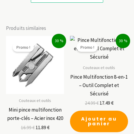
Produits similaires
30 %
30 %
Promo !
Promo !
Couteaux et outils
Pince Multifonction 8-en-1
– Outil Complet et
Sécurisé
Couteaux et outils
24.99
€
17.49
€
Mini pince multifonction
porte-clés – Acier inox 420
Ajouter au
panier
16.99
€
11.89
€