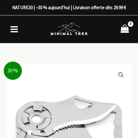
Aller
NATURE30 | –30 % aujourd’hui | Livraison offerte dès 29.99 €
au
contenu
30 %