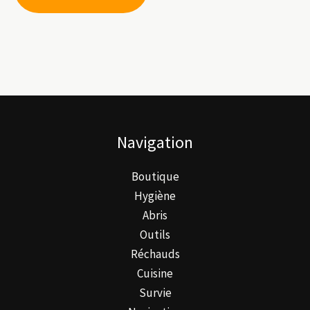
a
plusieurs
variations.
Les
options
peuvent
être
Navigation
choisies
sur
Boutique
la
Hygiène
page
Abris
du
Outils
produit
Réchauds
Cuisine
Survie