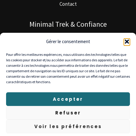
Contact
Minimal Trek & Confiance
À propos de Minimal Trek
Gérer le consentement
Blog MinimalTrek
Pour offrir les meilleures expériences, nous utilisons des technologies telles que
Notre mission
les cookies pour stocker et/ou accéder aux informations des appareils. Le fait de
consentir à ces technologies nous permettra de traiter des données telles que le
comportement de navigation ou les ID uniques sur ce site. Le fait de ne pas
consentir ou de retirer son consentement peut avoir un effet négatif sur certaines
caractéristiques et fonctions.
© 2025 Minimal Trek — Tous droits réservés
Livraison gratuite en Europe • Retours 30 jours •
Accepter
Paiement sécurisé : Stripe, PayPal, Visa, Mastercard
Refuser
Voir les préférences