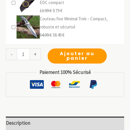
initial
actuel
EDC compact
était :
Le
Le
est :
13.99
€
9.79
€
16.99 €.
prix
prix
11.89 €.
Couteau fixe Minimal Trek – Compact,
initial
actuel
robuste et sécurisé
était :
Le
est :
Le
54.99
€
38.49
€
13.99 €.
prix
9.79 €.
prix
initial
actuel
quantité
Ajouter au
-
+
panier
était :
est :
de
54.99 €.
38.49 €.
Carte
Paiement 100% Sécurisé
Outil
9-
en-
1
–
Format
Description
Porte-