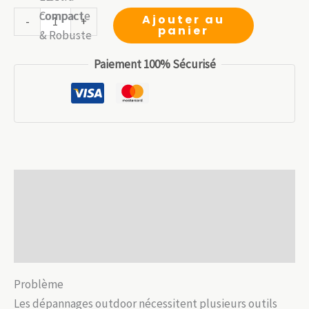
initial
actuel
quantité
Ajouter au
-
+
panier
était :
est :
de
9.99 €.
6.99 €.
Outil
Paiement 100% Sécurisé
Multifonction
15-
en-
1
–
Compact
Description
et
Ultra-
Informations complémentaires
résistant
Avis (0)
Problème
Les dépannages outdoor nécessitent plusieurs outils