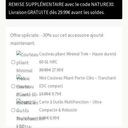
REMISE SUPPLÉMENTAIRE avec le code NATURE30.
Livraison GRATUITE dès 29.99€ avant les soldes.
Offre spéciale : -30% sur cet accessoire ajouté
maintenant.
Couteau pliant Minimal Trek – Haute dureté
60-61 HRC
Le
Le
39.99
€
27.99
€
prix
prix
Mini Couteau Pliant Porte-Clés – Tranchant
initial
actuel
EDC compact
était :
Le
Le
est :
13.99
€
9.79
€
39.99 €.
prix
prix
27.99 €.
Carte à Outils Multifonction – Ultra-
initial
actuel
Compacte & Robuste
Le
était :
Le
est :
9.99
€
6.99
€
prix
13.99 €.
prix
9.79 €.