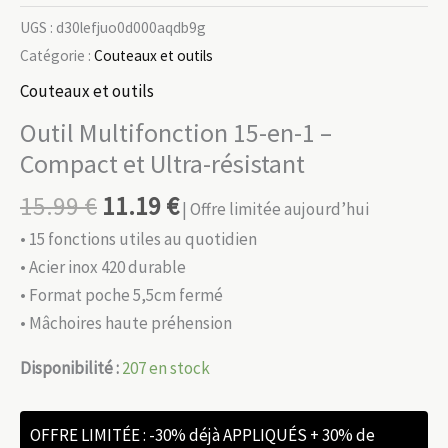
UGS :
d30lefjuo0d000aqdb9g
Catégorie :
Couteaux et outils
Couteaux et outils
Outil Multifonction 15-en-1 –
Compact et Ultra-résistant
15.99
€
11.19
€
| Offre limitée aujourd’hui
• 15 fonctions utiles au quotidien
• Acier inox 420 durable
• Format poche 5,5cm fermé
• Mâchoires haute préhension
Disponibilité :
207 en stock
OFFRE LIMITÉE : -30% déjà APPLIQUÉS + 30% de