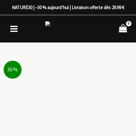
Aller
NATURE30 | –30 % aujourd’hui | Livraison offerte dès 29.99 €
au
contenu
30 %