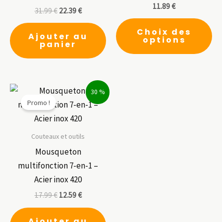
11.89
€
31.99
€
22.39
€
Ce
Choix des
pr
Ajouter au
options
panier
a
pl
var
Le
30 %
Promo !
op
pe
êt
Couteaux et outils
ch
Mousqueton
su
multifonction 7-en-1 –
la
Acier inox 420
pa
17.99
€
12.59
€
du
pr
Ajouter au