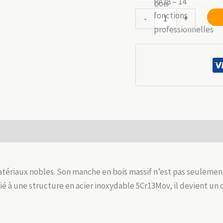
ini
quantité
-
+
éta
de
29
Couteau
de
Poche
Premium
:
Acier
5Cr13Mov
 (0)
&
Bois
Massif
matériaux nobles. Son manche en bois massif n’est pas seulemen
ié à une structure en acier inoxydable 5Cr13Mov, il devient u