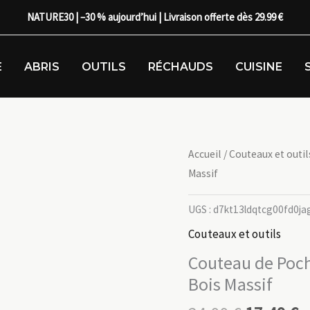
NATURE30 | –30 % aujourd’hui | Livraison offerte dès 29.99 €
E
ABRIS
OUTILS
RÉCHAUDS
CUISINE
Accueil
/
Couteaux et outil
Massif
UGS :
d7kt13ldqtcg00fd0ja
Couteaux et outils
Couteau de Poc
Bois Massif