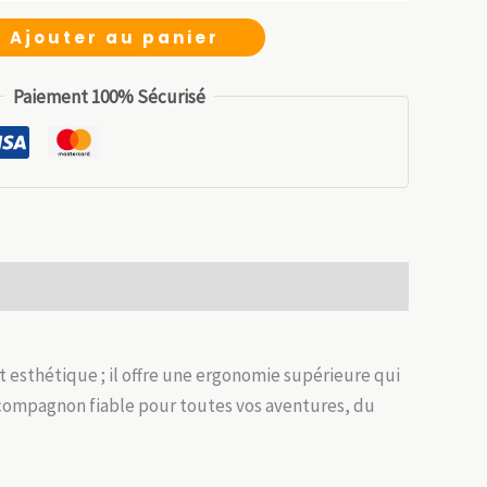
tial
actuel
Ajouter au panier
it :
est :
.99 €.
20.99 €.
Paiement 100% Sécurisé
t esthétique ; il offre une ergonomie supérieure qui
n compagnon fiable pour toutes vos aventures, du