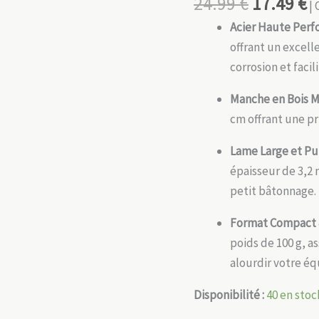
24.99
€
17.49
€
| 
Acier Haute Per
offrant un excell
corrosion et facil
Manche en Bois 
cm offrant une pr
Lame Large et Pu
épaisseur de 3,2 
petit bâtonnage.
Format Compact 
poids de 100 g, as
alourdir votre é
Disponibilité :
40 en stoc