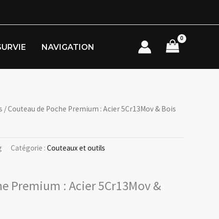
SURVIE
NAVIGATION
s
/ Couteau de Poche Premium : Acier 5Cr13Mov & Bois
g
Catégorie :
Couteaux et outils
he Premium : Acier 5Cr13Mov &