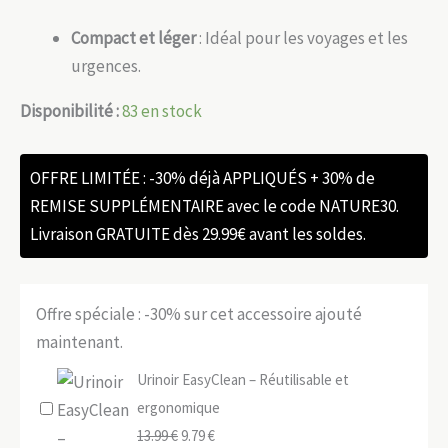
Compact et léger
: Idéal pour les voyages et les
urgences.
Disponibilité :
83 en stock
OFFRE LIMITÉE : -30% déjà APPLIQUÉS + 30% de
REMISE SUPPLÉMENTAIRE avec le code NATURE30.
Livraison GRATUITE dès 29.99€ avant les soldes.
Offre spéciale : -30% sur cet accessoire ajouté
maintenant.
Urinoir EasyClean – Réutilisable et
ergonomique
Le
Le
13.99
€
9.79
€