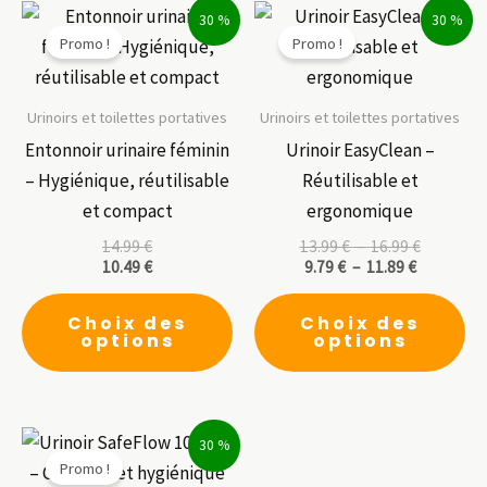
30 %
30 %
Promo !
Promo !
Urinoirs et toilettes portatives
Urinoirs et toilettes portatives
Entonnoir urinaire féminin
Urinoir EasyClean –
– Hygiénique, réutilisable
Réutilisable et
et compact
ergonomique
Plage
14.99
€
13.99
€
–
16.99
€
Plage
de
10.49
€
9.79
€
–
11.89
€
de
prix :
Ce
Ce
prix :
13.99 €
Choix des
Choix des
9.79 €
à
produit
pr
options
options
à
16.99 €
a
a
11.89 €
plusieurs
pl
variations.
var
30 %
Les
Le
Promo !
options
op