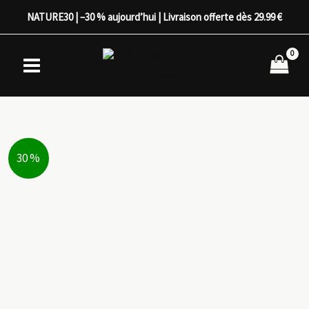
Aller
NATURE30 | –30 % aujourd’hui | Livraison offerte dès 29.99 €
au
contenu
30 %