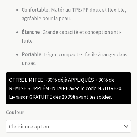
Confortable
: Matériau TPE/PP doux et flexible,
agréable pour la peau.
Étanche
: Grande capacité et conception anti-
fuite.
Portable
: Léger, compact et facile à ranger dans
un sac.
OFFRE LIMITÉE : -30% déjà APPLIQUÉS + 30% de
REMISE SUPPLÉMENTAIRE avec le code NATURE30.
Livraison GRATUITE dès 29.99€ avant les soldes.
Couleur