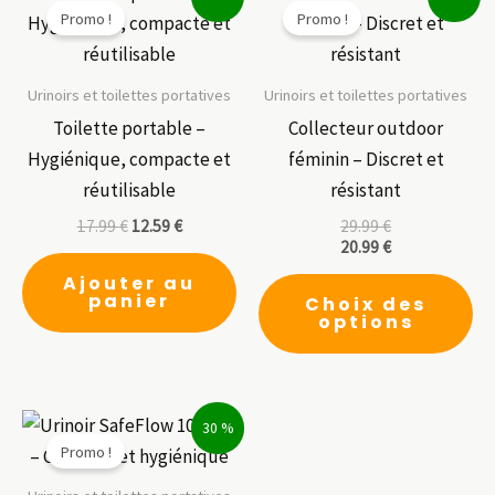
Promo !
Promo !
Urinoirs et toilettes portatives
Urinoirs et toilettes portatives
Toilette portable –
Collecteur outdoor
Hygiénique, compacte et
féminin – Discret et
réutilisable
résistant
17.99
€
12.59
€
29.99
€
20.99
€
Ce
Ajouter au
panier
Choix des
pr
options
a
pl
var
30 %
Le
Promo !
op