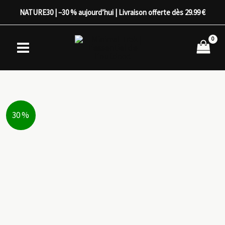
Aller
NATURE30 | –30 % aujourd’hui | Livraison offerte dès 29.99 €
au
contenu
30 %