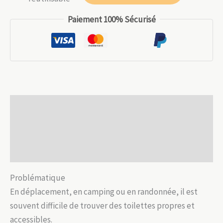
17.99 €.
12.59 €.
Urinoir
Paiement 100% Sécurisé
portable
pour
femmes
–
Pratique
et
Description
hygiénique
Informations complémentaires
Avis (0)
Problématique
En déplacement, en camping ou en randonnée, il est
souvent difficile de trouver des toilettes propres et
accessibles.