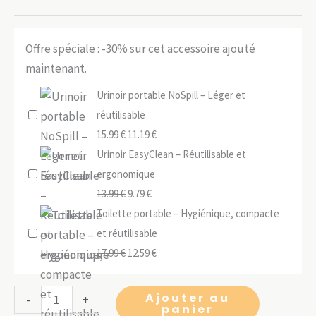
Offre spéciale : -30% sur cet accessoire ajouté
maintenant.
Urinoir portable NoSpill – Léger et
réutilisable
Le
Le
15.99
€
11.19
€
prix
prix
Urinoir EasyClean – Réutilisable et
initial
actuel
ergonomique
était :
Le
Le
est :
13.99
€
9.79
€
15.99 €.
prix
prix
11.19 €.
Toilette portable – Hygiénique, compacte
initial
actuel
et réutilisable
était :
Le
est :
Le
17.99
€
12.59
€
13.99 €.
prix
9.79 €.
prix
initial
actuel
quantité
Ajouter au
-
+
panier
était :
est :
de