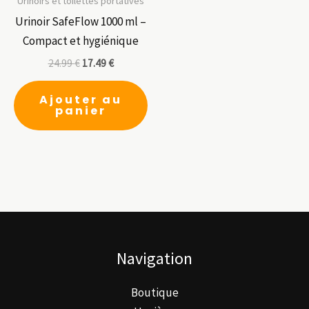
pe
Urinoirs et toilettes portatives
êt
Urinoir SafeFlow 1000 ml –
ch
Compact et hygiénique
su
24.99
€
17.49
€
la
pa
Ajouter au
panier
du
pr
Navigation
Boutique