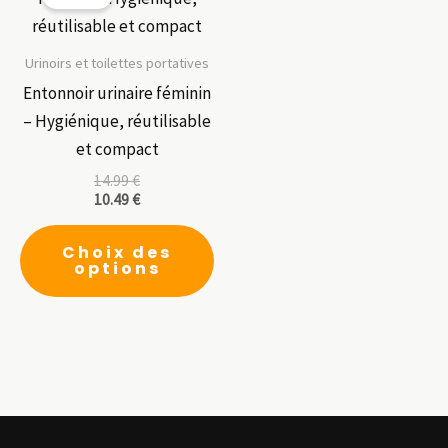
op
pe
êt
Urinoirs et toilettes portatives
ch
Entonnoir urinaire féminin
su
– Hygiénique, réutilisable
la
et compact
pa
14.99
€
10.49
€
du
Ce
pr
Choix des
produit
options
a
plusieurs
variations.
Les
options
peuvent