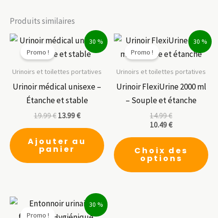
Produits similaires
30 %
30 %
Promo !
Promo !
Urinoirs et toilettes portatives
Urinoirs et toilettes portatives
Urinoir médical unisexe –
Urinoir FlexiUrine 2000 ml
Étanche et stable
– Souple et étanche
19.99
€
13.99
€
14.99
€
10.49
€
Ce
Ajouter au
panier
Choix des
pr
options
a
pl
var
30 %
Le
Promo !