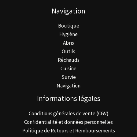
être
Navigation
choisies
sur
Boutique
la
Hygiène
page
Abris
du
Outils
produit
Réchauds
Cuisine
Survie
Navigation
Informations légales
Conditions générales de vente (CGV)
Confidentialité et données personnelles
Politique de Retours et Remboursements