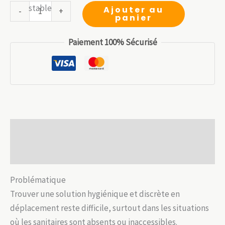
quantité
Ajouter au
-
+
était :
est :
panier
de
19.99 €.
13.99 €.
Urinoir
Paiement 100% Sécurisé
portable
900
ml
–
Hygiénique
et
Description
multi-
usage
Avis (0)
Problématique
Trouver une solution hygiénique et discrète en
déplacement reste difficile, surtout dans les situations
où les sanitaires sont absents ou inaccessibles.