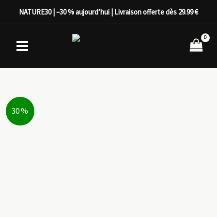
Aller
NATURE30 | –30 % aujourd’hui | Livraison offerte dès 29.99 €
au
contenu
30 %