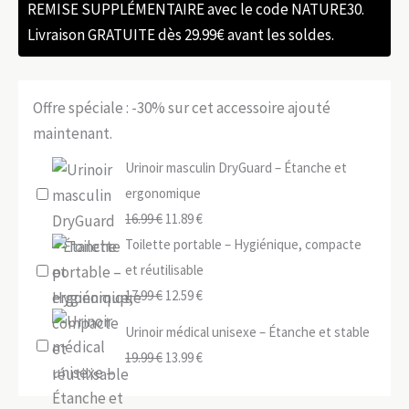
REMISE SUPPLÉMENTAIRE avec le code NATURE30.
Livraison GRATUITE dès 29.99€ avant les soldes.
Offre spéciale : -30% sur cet accessoire ajouté
maintenant.
Urinoir masculin DryGuard – Étanche et
ergonomique
Le
Le
16.99
€
11.89
€
prix
prix
Toilette portable – Hygiénique, compacte
initial
actuel
et réutilisable
était :
Le
est :
Le
17.99
€
12.59
€
16.99 €.
prix
11.89 €.
prix
Urinoir médical unisexe – Étanche et stable
initial
actuel
Le
Le
19.99
€
13.99
€
était :
est :
prix
prix
17.99 €.
12.59 €.
initial
actuel