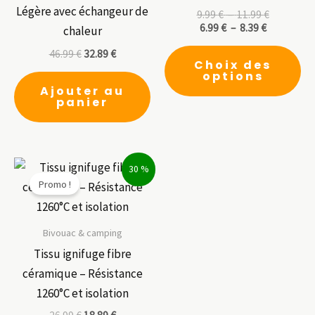
Légère avec échangeur de
Plage
9.99
€
–
11.99
€
Plage
de
6.99
€
–
8.39
€
chaleur
de
prix :
Ce
46.99
€
32.89
€
prix :
9.99 €
Choix des
6.99 €
à
pr
options
à
11.99 €
a
Ajouter au
8.39 €
panier
pl
var
Le
op
30 %
Promo !
pe
êt
ch
Bivouac & camping
su
Tissu ignifuge fibre
la
céramique – Résistance
pa
1260°C et isolation
du