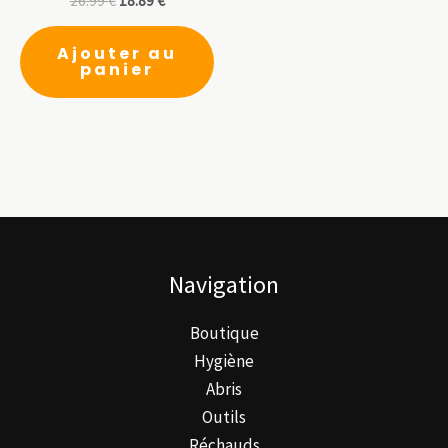
26.99
€
18.89
€
pr
Ajouter au
panier
Navigation
Boutique
Hygiène
Abris
Outils
Réchauds