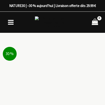
Aller
NATURE30 | –30 % aujourd’hui | Livraison offerte dès 29.99 €
au
contenu
30 %