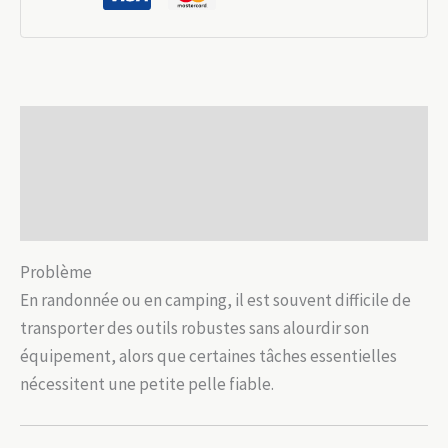
compacte
camping
&
survie
Description
Informations complémentaires
Avis (0)
Problème
En randonnée ou en camping, il est souvent difficile de
transporter des outils robustes sans alourdir son
équipement, alors que certaines tâches essentielles
nécessitent une petite pelle fiable.