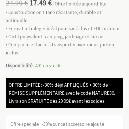
24.99
€
17.49
€
| Offre limitée aujourd’hui
• Construction en titane résistante, durable et
antirouille
• Format ultraléger idéal pour sac à dos et EDC outdoor
• Outil polyvalent : camping, jardinage et survie
• Compacte et facile à transporter avec mousqueton
inclus
Disponibilité :
491 en stock
OFFRE LIMITÉE : -30% déjà APPLIQUÉS + 30% de
REMISE SUPPLÉMENTAIRE avec le code NATURE30.
Livraison GRATUITE dès 29.99€ avant les soldes.
Offre spéciale : -30% sur cet accessoire ajouté