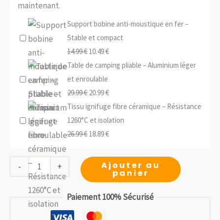
maintenant.
Support bobine anti-moustique en fer –
Stable et compact
Le
Le
14.99
€
10.49
€
prix
prix
Table de camping pliable – Aluminium léger
initial
actuel
et enroulable
était :
Le
est :
Le
29.99
€
20.99
€
14.99 €.
prix
10.49 €.
prix
Tissu ignifuge fibre céramique – Résistance
initial
actuel
1260°C et isolation
était :
Le
est :
Le
26.99
€
18.89
€
29.99 €.
prix
20.99 €.
prix
initial
actuel
quantité
Ajouter au
-
+
panier
était :
est :
de
26.99 €.
18.89 €.
Truelle
Paiement 100% Sécurisé
randonnée
titane