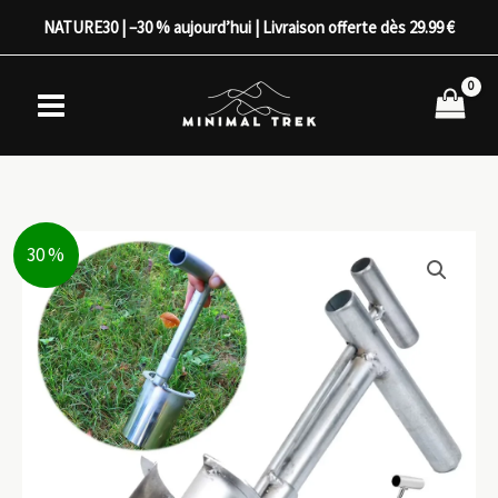
Aller
NATURE30 | –30 % aujourd’hui | Livraison offerte dès 29.99 €
au
contenu
30 %