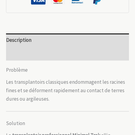
–
Précis
et
durable
Description
Avis (0)
Problème
Les transplantoirs classiques endommagent les racines
fines et se déforment rapidement au contact de terres
dures ou argileuses.
Solution