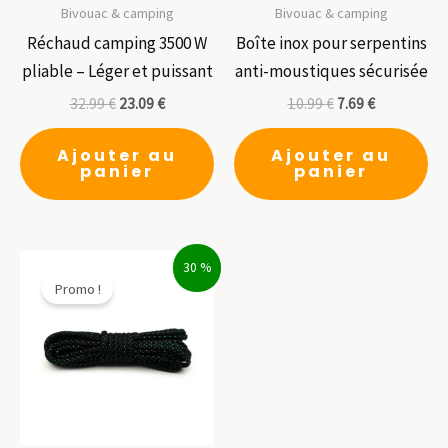
Bivouac & camping
Bivouac & camping
Réchaud camping 3500 W
Boîte inox pour serpentins
pliable – Léger et puissant
anti-moustiques sécurisée
32.99
€
23.09
€
10.99
€
7.69
€
Ajouter au
Ajouter au
panier
panier
30 %
Promo !