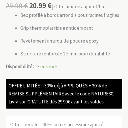
29.99
€
20.99
€
| Offre limitée aujourd’hui
Bec profilé à bords arrondis pour racines fragiles
Grip thermoplastique antidérapant
Revêtement antirouille poudre epoxy
Structure renforcée 2.5 mm pour durabilité
Disponibilité :
13 en stock
OFFRE LIMITÉE : -30% déjà APPLIQUÉS + 30% de
REMISE SUPPLÉMENTAIRE avec le code NATURE30.
Livraison GRATUITE dès 29.99€ avant les soldes.
Offre spéciale : -30% sur cet accessoire ajouté