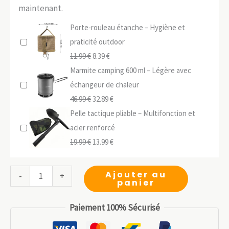
maintenant.
Porte-rouleau étanche – Hygiène et
praticité outdoor
Le
Le
11.99
€
8.39
€
prix
prix
Marmite camping 600 ml – Légère avec
initial
actuel
échangeur de chaleur
était :
Le
est :
Le
46.99
€
32.89
€
11.99 €.
prix
8.39 €.
prix
Pelle tactique pliable – Multifonction et
initial
actuel
acier renforcé
était :
Le
est :
Le
19.99
€
13.99
€
46.99 €.
prix
32.89 €.
prix
initial
actuel
quantité
Ajouter au
-
+
panier
était :
est :
de
19.99 €.
13.99 €.
Transplantoir
Paiement 100% Sécurisé
professionnel