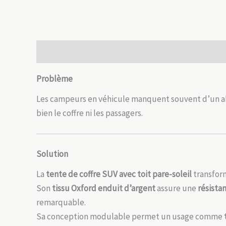
Description
Informations complémentaires
Avis
Problème
Les campeurs en véhicule manquent souvent d’un abri 
bien le coffre ni les passagers.
Solution
La
tente de coffre SUV avec toit pare-soleil
transform
Son
tissu Oxford enduit d’argent
assure une
résista
remarquable.
Sa conception modulable permet un usage comme