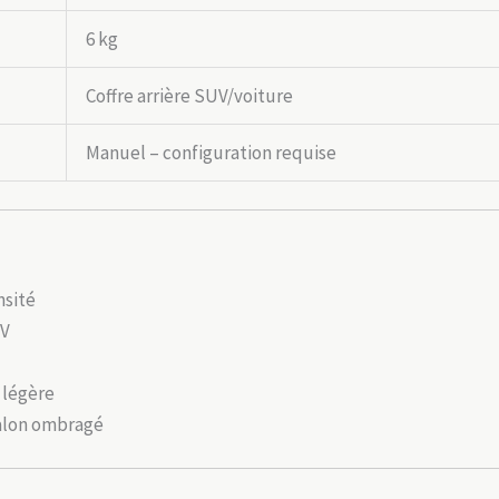
6 kg
Coffre arrière SUV/voiture
Manuel – configuration requise
nsité
UV
e légère
salon ombragé