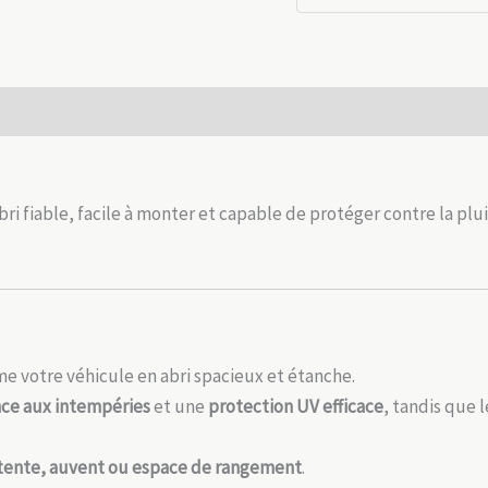
auvent
–
Abri
étanche
 (0)
et
modulable
fiable, facile à monter et capable de protéger contre la pluie
e votre véhicule en abri spacieux et étanche.
nce aux intempéries
et une
protection UV efficace
, tandis que 
tente, auvent ou espace de rangement
.