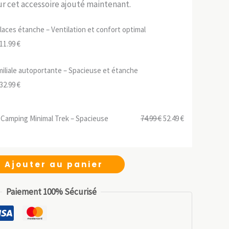
sur cet accessoire ajouté maintenant.
laces étanche – Ventilation et confort optimal
e
Le
11.99
€
rix
prix
iliale autoportante – Spacieuse et étanche
nitial
actuel
e
Le
32.99
€
tait :
est :
rix
prix
59.99 €.
111.99 €.
nitial
actuel
Le
Le
 Camping Minimal Trek – Spacieuse
74.99
€
52.49
€
tait :
est :
prix
prix
89.99 €.
132.99 €.
initial
actuel
était :
est :
Ajouter au panier
74.99 €.
52.49 €.
Paiement 100% Sécurisé