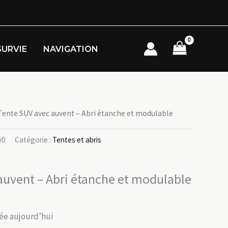
SURVIE
NAVIGATION
Tente SUV avec auvent – Abri étanche et modulable
v0
Catégorie :
Tentes et abris
auvent – Abri étanche et modulable
itée aujourd’hui