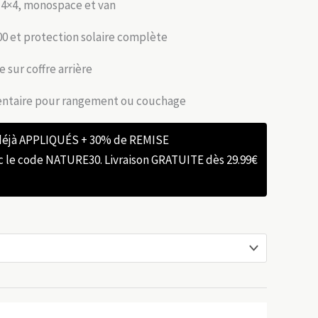
4×4, monospace et van
0 et protection solaire complète
e sur coffre arrière
ntaire pour rangement ou couchage
 déjà APPLIQUÉS + 30% de REMISE
e code NATURE30. Livraison GRATUITE dès 29.99€