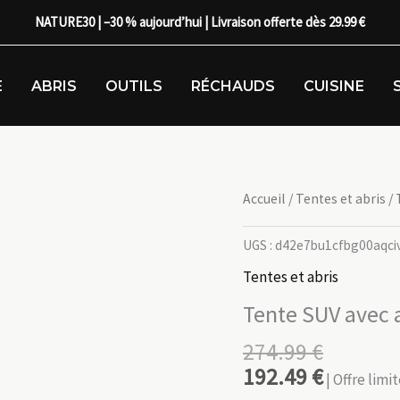
NATURE30 | –30 % aujourd’hui | Livraison offerte dès 29.99 €
E
ABRIS
OUTILS
RÉCHAUDS
CUISINE
Accueil
/
Tentes et abris
/ 
UGS :
d42e7bu1cfbg00aqci
Tentes et abris
Tente SUV avec 
274.99
€
192.49
€
| Offre lim