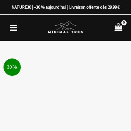
Aller
NATURE30 | –30 % aujourd’hui | Livraison offerte dès 29.99 €
au
contenu
30 %