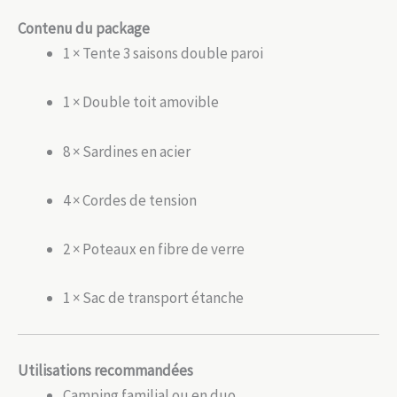
Contenu du package
1 × Tente 3 saisons double paroi
1 × Double toit amovible
8 × Sardines en acier
4 × Cordes de tension
2 × Poteaux en fibre de verre
1 × Sac de transport étanche
Utilisations recommandées
Camping familial ou en duo