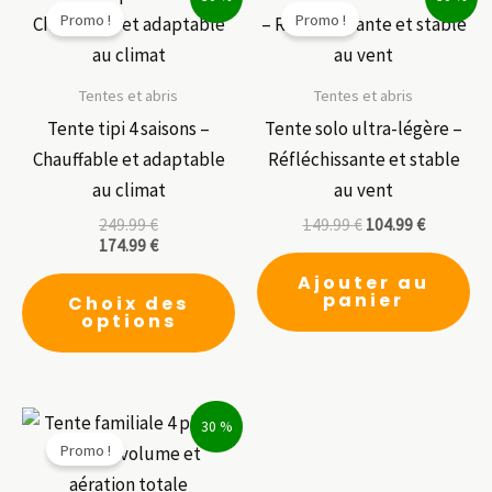
Promo !
Promo !
Tentes et abris
Tentes et abris
Tente tipi 4 saisons –
Tente solo ultra-légère –
Chauffable et adaptable
Réfléchissante et stable
au climat
au vent
249.99
€
149.99
€
104.99
€
174.99
€
Ce
Ajouter au
panier
Choix des
produit
options
a
plusieurs
variations.
30 %
Les
Promo !
options