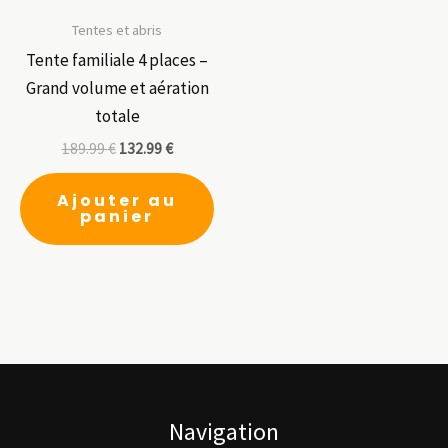
peuvent
être
Tentes et abris
choisies
Tente familiale 4 places –
sur
Grand volume et aération
la
totale
page
189.99
€
132.99
€
du
produit
Ajouter au
panier
Navigation