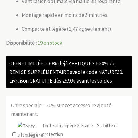
Ventilation optimale via maille 3D respirante.
Montage rapide en moins de 5 minutes.
Compacte et légère (1,47 kg seulement).
Disponibilité :
19 en stock
OFFRE LIMITÉE : -30% déjà APPLIQUÉS + 30% de
REMISE SUPPLÉMENTAIRE avec le code NATURE30.
Livraison GRATUITE dès 29.99€ avant les soldes.
Offre spéciale : -30% sur cet accessoire ajouté
maintenant.
Tente ultralégère X-Frame – Stabilité et
protection