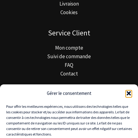
Livraison
Cookies
Service Client
Mon compte
Suivi de commande
FAQ
Contact
Minimal Trek & Confiance
Gérer le consentement
Pour offrir les meilleures expériences, nous utilisons des technologies telles que
À propos de Minimal Trek
les cookies pour stocker et/ou accéder aux informations des appareils. Le fait de
Blog MinimalTrek
consentir à ces technologies nous permettra de traiter des données telles que le
comportement de navigation ou les ID uniques sur ce site. Le fait de ne pas
Notre mission
consentir ou de retirer son consentement peut avoir un effet négatif sur certaines
caractéristiques et fonctions.