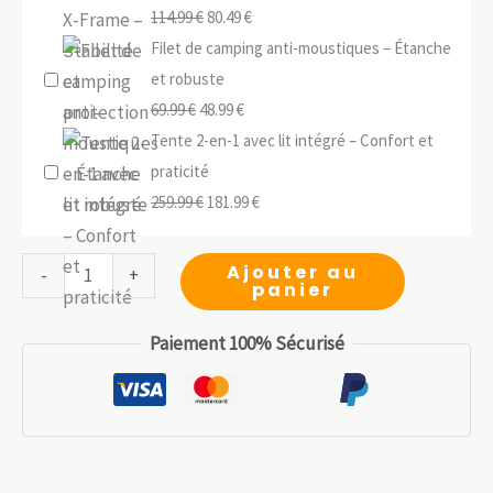
Le
Le
114.99
€
80.49
€
prix
prix
Filet de camping anti-moustiques – Étanche
initial
actuel
et robuste
Le
était :
Le
est :
69.99
€
48.99
€
prix
114.99 €.
prix
80.49 €.
Tente 2-en-1 avec lit intégré – Confort et
initial
actuel
praticité
était :
Le
est :
Le
259.99
€
181.99
€
69.99 €.
prix
48.99 €.
prix
initial
actuel
quantité
Ajouter au
-
+
panier
était :
est :
de
259.99 €.
181.99 €.
Tente
Paiement 100% Sécurisé
de
Camping
Minimal
Trek
–