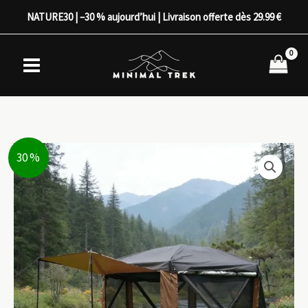
Aller
NATURE30 | –30 % aujourd’hui | Livraison offerte dès 29.99 €
au
contenu
30 %