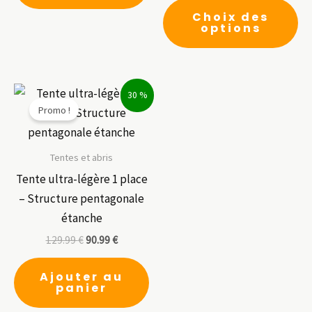
a
Ce
Choix des
plusieurs
pr
options
variations.
a
Les
pl
options
var
30 %
peuvent
Le
Promo !
être
op
choisies
pe
sur
êt
Tentes et abris
la
ch
Tente ultra-légère 1 place
page
su
– Structure pentagonale
du
la
étanche
produit
pa
129.99
€
90.99
€
du
pr
Ajouter au
panier