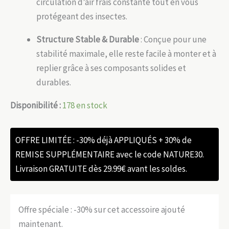
circulation d’air frais constante tout en vous
protégeant des insectes.
Structure Stable & Durable
: Conçue pour une
stabilité maximale, elle reste facile à monter et à
replier grâce à ses composants solides et
durables.
Disponibilité :
178 en stock
OFFRE LIMITÉE : -30% déjà APPLIQUÉS + 30% de
REMISE SUPPLÉMENTAIRE avec le code NATURE30.
Livraison GRATUITE dès 29.99€ avant les soldes.
Offre spéciale : -30% sur cet accessoire ajouté
maintenant.