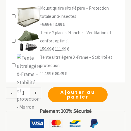
Moustiquaire ultralégère – Protection
totale anti-insectes
Le
Le
19.99
€
13.99
€
prix
prix
Tente 2 places étanche – Ventilation et
initial
actuel
confort optimal
était :
Le
est :
Le
159.99
€
111.99
€
19.99 €.
prix
13.99 €.
prix
Tente ultralégère X-Frame – Stabilité et
initial
actuel
protection
était :
Le
Le
est :
114.99
€
80.49
€
159.99 €.
prix
prix
111.99 €.
initial
actuel
quantité
Ajouter au
-
+
panier
était :
est :
de
114.99 €.
80.49 €.
Tente
Paiement 100% Sécurisé
de
Réception