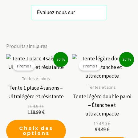
Produits similaires
30 %
30 %
Promo !
Promo !
Tentes et abris
Tentes et abris
Tente 1 place 4 saisons –
Ultralégère et résistante
Tente légère double paroi
– Étanche et
169.99
€
118.99
€
ultracompacte
Ce
134.99
€
Choix des
94.49
€
produit
options