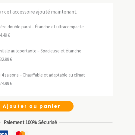
sur cet accessoire ajouté maintenant.
ère double paroi – Étanche et ultracompacte
e
Le
4.49
€
rix
prix
iliale autoportante – Spacieuse et étanche
nitial
actuel
e
Le
32.99
€
tait :
est :
rix
prix
34.99 €.
94.49 €.
i 4 saisons – Chauffable et adaptable au climat
nitial
actuel
e
Le
74.99
€
tait :
est :
rix
prix
89.99 €.
132.99 €.
nitial
actuel
Ajouter au panier
tait :
est :
49.99 €.
174.99 €.
Paiement 100% Sécurisé