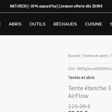
NATURE30 | –30 % aujourd’hui | Livraison offerte dès 29.99 €
E
ABRIS
OUTILS
RÉCHAUDS
CUISINE
Accueil
/
Tentes et abris
/ 
UGS :
d099g5noei5000fbric
Tentes et abris
Tente étanche 3
AirFlow
119.99
€