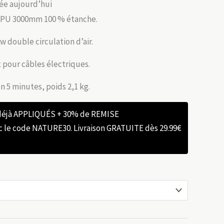
itée aujourd’hui
 PU 3000mm 100 % étanche.
w double circulation d’air.
 pour câbles électriques.
 5 minutes, poids 2,1 kg.
 déjà APPLIQUÉS + 30% de REMISE
e code NATURE30. Livraison GRATUITE dès 29.99€