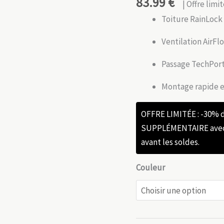
83.99
€
| Offre lim
Toiture RainLock
Ventilation AirFlo
Passage TechPort
Montage rapide en
OFFRE LIMITÉE : -30%
SUPPLÉMENTAIRE avec l
avant les soldes.
Couleur