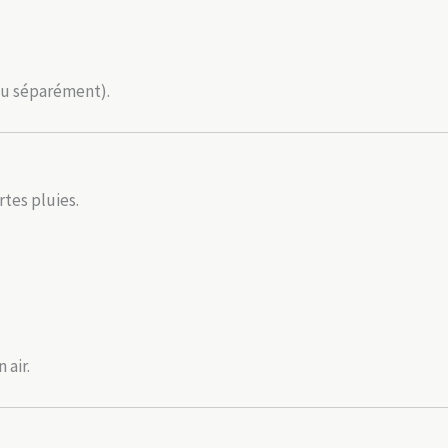
u séparément).
tes pluies.
 air.