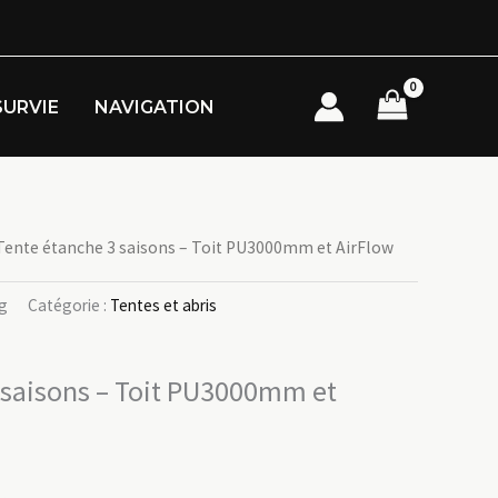
SURVIE
NAVIGATION
Tente étanche 3 saisons – Toit PU3000mm et AirFlow
g
Catégorie :
Tentes et abris
 saisons – Toit PU3000mm et