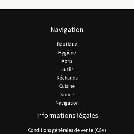
options
peuvent
être
Navigation
choisies
sur
Boutique
la
Hygiène
page
Abris
du
Outils
produit
Réchauds
Cuisine
Survie
Navigation
Informations légales
Conditions générales de vente (CGV)