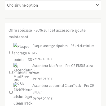
Offre spéciale : -30% sur cet accessoire ajouté
maintenant.
Plaque ancrage 4 points – 36 kN aluminium
pro
Le
Le
22.99
€
16.09
€
prix
prix
Ascendeur MudFree – Pro CE EN567 ultra-
initial
actuel
léger
était :
Le
est :
Le
39.99
€
27.99
€
22.99 €.
prix
16.09 €.
prix
Ascendeur abdominal CleanTrack – Pro CE
initial
actuel
EN567
était :
Le
est :
Le
29.99
€
20.99
€
39.99 €.
prix
27.99 €.
prix