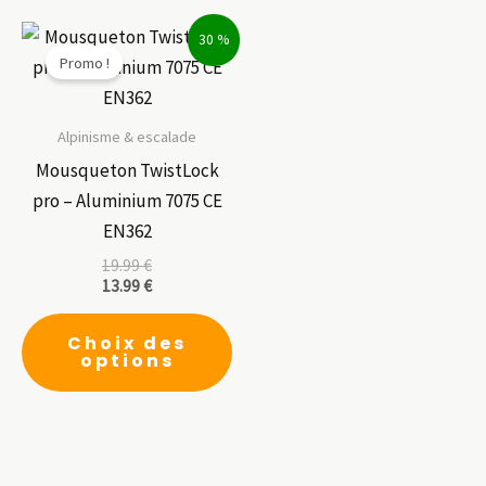
var
Le
30 %
Promo !
op
pe
êt
Alpinisme & escalade
ch
Mousqueton TwistLock
su
pro – Aluminium 7075 CE
la
EN362
pa
19.99
€
du
13.99
€
pr
Ce
Choix des
produit
options
a
plusieurs
variations.
Les