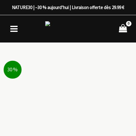
Aller
NATURE30 | –30 % aujourd’hui | Livraison offerte dès 29.99 €
au
contenu
30 %