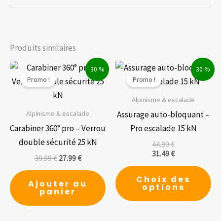
Produits similaires
30 %
30 %
Promo !
Promo !
Alpinisme & escalade
Alpinisme & escalade
Assurage auto-bloquant –
Carabiner 360° pro – Verrou
Pro escalade 15 kN
double sécurité 25 kN
44.99
€
31.49
€
39.99
€
27.99
€
Ce
Choix des
pr
Ajouter au
options
panier
a
pl