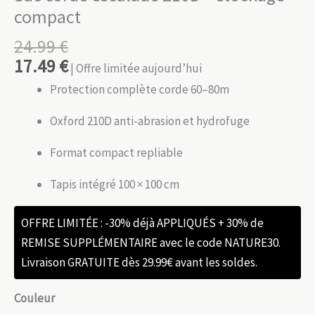
compact
24.99
€
17.49
€
| Offre limitée aujourd’hui
Protection complète corde 60–80m
Oxford 210D anti-abrasion et hydrofuge
Format compact repliable
Tapis intégré 100 × 100 cm
OFFRE LIMITÉE : -30% déjà APPLIQUÉS + 30% de
REMISE SUPPLÉMENTAIRE avec le code NATURE30.
Livraison GRATUITE dès 29.99€ avant les soldes.
Couleur