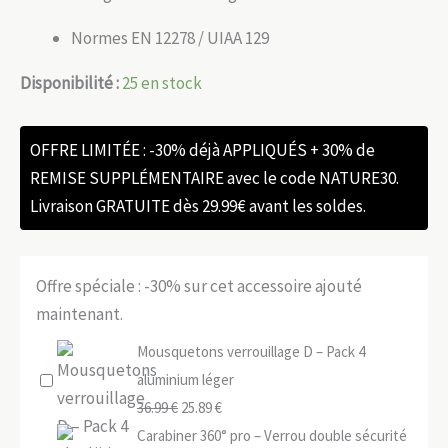
Normes EN 12278 / UIAA 129
Disponibilité :
25 en stock
OFFRE LIMITÉE : -30% déjà APPLIQUÉS + 30% de
REMISE SUPPLÉMENTAIRE avec le code NATURE30.
Livraison GRATUITE dès 29.99€ avant les soldes.
Offre spéciale : -30% sur cet accessoire ajouté
maintenant.
Mousquetons verrouillage D – Pack 4
aluminium léger
Le
Le
36.99
€
25.89
€
prix
prix
Carabiner 360° pro – Verrou double sécurité