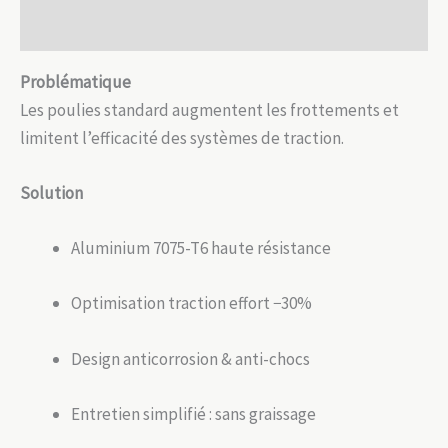
auto-
Avis (0)
nettoyante
Problématique
Les poulies standard augmentent les frottements et
limitent l’efficacité des systèmes de traction.
Solution
Aluminium 7075-T6 haute résistance
Optimisation traction effort −30%
Design anticorrosion & anti-chocs
Entretien simplifié : sans graissage