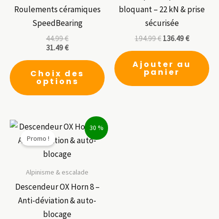
Roulements céramiques
bloquant – 22 kN & prise
SpeedBearing
sécurisée
44.99
€
194.99
€
136.49
€
31.49
€
Ce
Ajouter au
panier
Choix des
produit
options
a
plusieurs
variations.
30 %
Les
Promo !
options
peuvent
être
Alpinisme & escalade
choisies
Descendeur OX Horn 8 –
sur
Anti-déviation & auto-
la
blocage