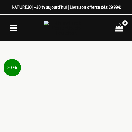
Aller
NATURE30 | –30 % aujourd’hui | Livraison offerte dès 29.99 €
au
contenu
30 %