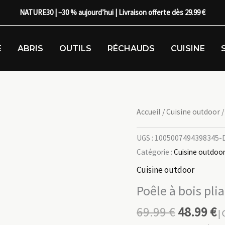
NATURE30 | –30 % aujourd’hui | Livraison offerte dès 29.99 €
E
ABRIS
OUTILS
RÉCHAUDS
CUISINE
Accueil
/
Cuisine outdoor
/
UGS :
1005007494398345-De
Catégorie :
Cuisine outdoo
Cuisine outdoor
Poêle à bois pli
69.99
€
48.99
€
| 