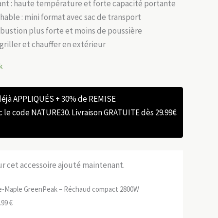
tant : haute température et forte capacité portante
chable : mini format avec sac de transport
mbustion plus forte et moins de poussière
e, griller et chauffer en extérieur
k
 déjà APPLIQUÉS + 30% de REMISE
e code NATURE30. Livraison GRATUITE dès 29.99€
sur cet accessoire ajouté maintenant.
re-Maple GreenPeak – Réchaud compact 2800W
Le
.99
€
ix
prix