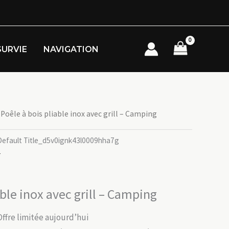
SURVIE
NAVIGATION
 Poêle à bois pliable inox avec grill – Camping
fault Title_d5v0ignk43l0009hha7g
r
able inox avec grill – Camping
Offre limitée aujourd’hui