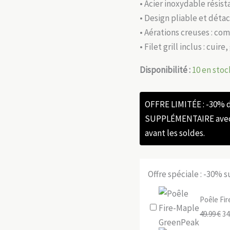
• Acier inoxydable résis
• Design pliable et déta
• Aérations creuses : co
• Filet grill inclus : cuir
Disponibilité :
10 en stoc
OFFRE LIMITÉE : -30%
SUPPLÉMENTAIRE avec l
avant les soldes.
Offre spéciale : -30% 
Poêle Fi
Le
49.99
€
34
pr