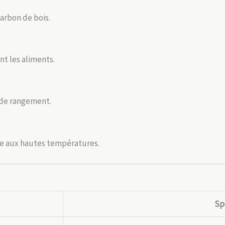
harbon de bois.
ent les aliments.
c de rangement.
tée aux hautes températures.
Sp