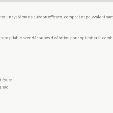
–
Camping
er un système de cuisson efficace, compact et polyvalent san
ture pliable avec découpes d’aération pour optimiser la combus
t fourni
e sac