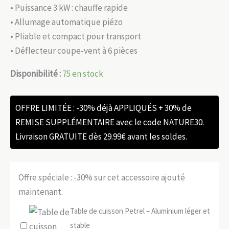
• Puissance 3 kW : chauffe rapide
• Allumage automatique piézo
• Pliable et compact pour transport
• Déflecteur coupe-vent à 6 pièces
Disponibilité :
75 en stock
OFFRE LIMITÉE : -30% déjà APPLIQUÉS + 30% de
REMISE SUPPLÉMENTAIRE avec le code NATURE30.
Livraison GRATUITE dès 29.99€ avant les soldes.
Offre spéciale : -30% sur cet accessoire ajouté
maintenant.
Table de cuisson Petrel – Aluminium léger et
stable