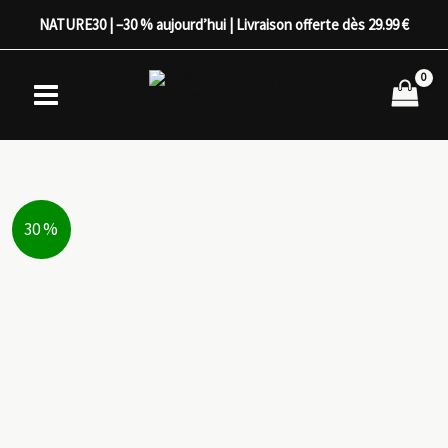
Aller
NATURE30 | –30 % aujourd’hui | Livraison offerte dès 29.99 €
au
contenu
30 %