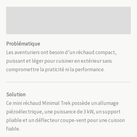
Allumage
Description
piézo
Avis (0)
Problématique
Les aventuriers ont besoin d’un réchaud compact,
puissant et léger pour cuisiner en extérieur sans
compromettre la praticité ni la performance.
Solution
Ce mini réchaud Minimal Trek possède un allumage
piézoélectrique, une puissance de 3 kW, un support
pliable et un déflecteur coupe-vent pour une cuisson
fiable.