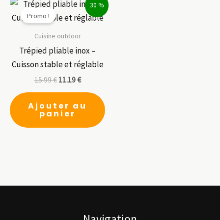
Le
30 %
Promo !
op
pe
Cuisine outdoor
êt
Trépied pliable inox –
ch
Cuisson stable et réglable
su
15.99
€
11.19
€
la
pa
Ajouter au
panier
du
pr
Navigation