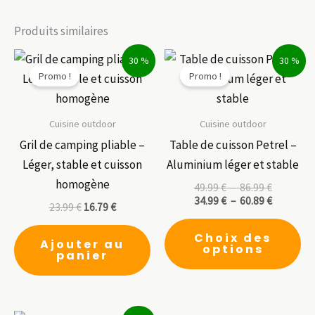
Produits similaires
30 %
30 %
Promo !
Promo !
Cuisine outdoor
Cuisine outdoor
Gril de camping pliable –
Table de cuisson Petrel –
Léger, stable et cuisson
Aluminium léger et stable
homogène
Plage
49.99
€
–
86.99
€
de
Plage
34.99
€
–
60.89
€
23.99
€
16.79
€
prix :
de
Ce
49.99 €
prix :
Choix des
à
34.99 €
pr
Ajouter au
options
86.99 €
à
panier
a
60.89 €
pl
var