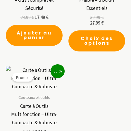
Sécurisé
Essentiels
24.99
€
17.49
€
39.99
€
27.99
€
Ce
Ajouter au
panier
Choix des
pr
options
a
pl
var
30 %
Le
Promo !
op
pe
êt
Couteaux et outils
ch
Carte à Outils
su
Multifonction – Ultra-
la
Compacte & Robuste
pa