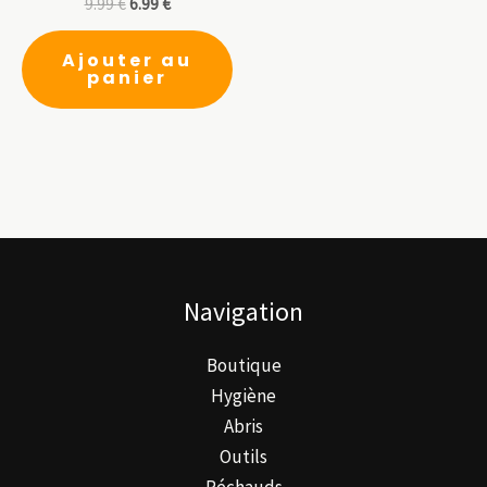
9.99
€
6.99
€
du
pr
Ajouter au
panier
Navigation
Boutique
Hygiène
Abris
Outils
Réchauds