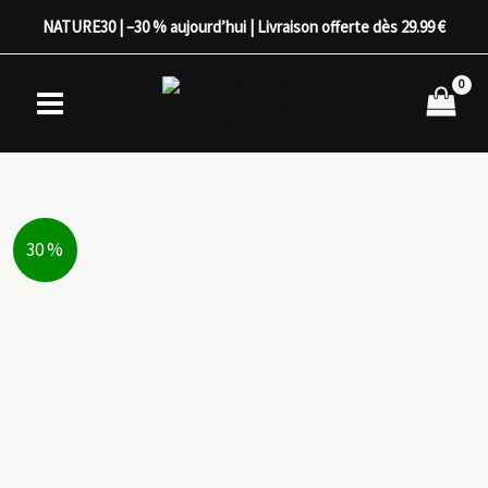
Aller
NATURE30 | –30 % aujourd’hui | Livraison offerte dès 29.99 €
au
contenu
30 %