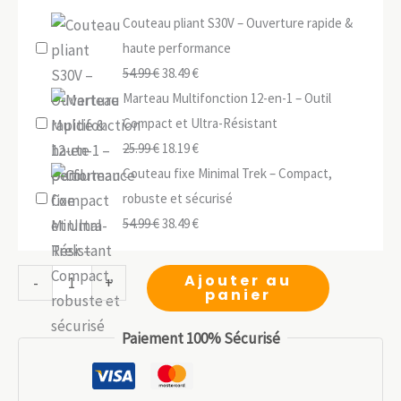
Couteau pliant S30V – Ouverture rapide &
haute performance
Le
Le
54.99
€
38.49
€
prix
prix
Marteau Multifonction 12-en-1 – Outil
initial
actuel
Compact et Ultra-Résistant
était :
Le
est :
Le
25.99
€
18.19
€
54.99 €.
prix
38.49 €.
prix
Couteau fixe Minimal Trek – Compact,
initial
actuel
robuste et sécurisé
était :
Le
est :
Le
54.99
€
38.49
€
25.99 €.
prix
18.19 €.
prix
initial
actuel
quantité
Ajouter au
-
+
panier
était :
est :
de
54.99 €.
38.49 €.
Outil
Paiement 100% Sécurisé
Tactique
PL-