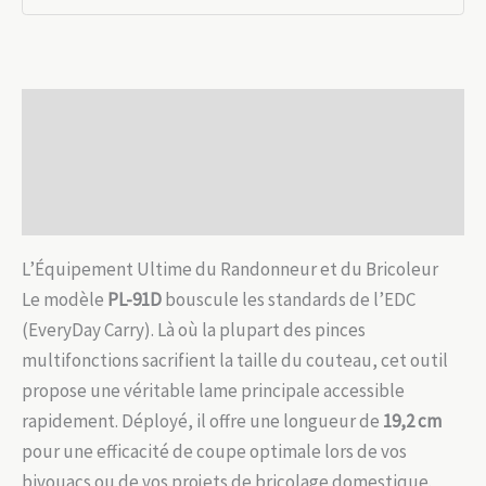
91D
:
Couteau
Cranté,
Description
Pince
&
Informations complémentaires
9
Avis (0)
Embouts
L’Équipement Ultime du Randonneur et du Bricoleur
Le modèle
PL-91D
bouscule les standards de l’EDC
(EveryDay Carry). Là où la plupart des pinces
multifonctions sacrifient la taille du couteau, cet outil
propose une véritable lame principale accessible
rapidement. Déployé, il offre une longueur de
19,2 cm
pour une efficacité de coupe optimale lors de vos
bivouacs ou de vos projets de bricolage domestique.