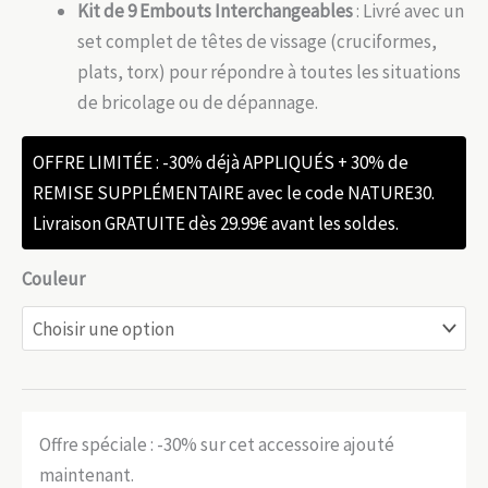
Kit de 9 Embouts Interchangeables
: Livré avec un
set complet de têtes de vissage (cruciformes,
plats, torx) pour répondre à toutes les situations
de bricolage ou de dépannage.
OFFRE LIMITÉE : -30% déjà APPLIQUÉS + 30% de
REMISE SUPPLÉMENTAIRE avec le code NATURE30.
Livraison GRATUITE dès 29.99€ avant les soldes.
Couleur
Offre spéciale : -30% sur cet accessoire ajouté
maintenant.