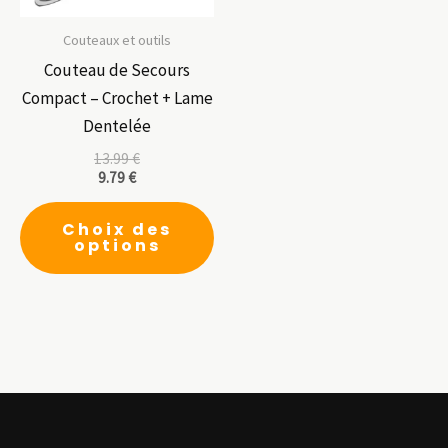
la
pa
Couteaux et outils
du
Couteau de Secours
pr
Compact – Crochet + Lame
Dentelée
13.99
€
9.79
€
Ce
Choix des
produit
options
a
plusieurs
variations.
Les
options
peuvent
être