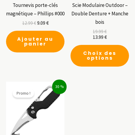
Tournevis porte-clés
Scie Modulaire Outdoor –
magnétique – Phillips #000
Double Denture + Manche
bois
12.99
€
9.09
€
19.99
€
13.99
€
Ajouter au
panier
Ce
Choix des
pr
options
a
pl
var
30 %
Le
Promo !
op
pe
êt
ch
su