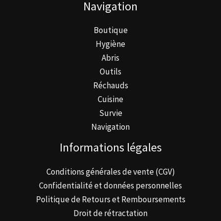
Navigation
choisies
sur
Boutique
la
Hygiène
page
Abris
du
Outils
produit
Réchauds
Cuisine
Survie
Navigation
Informations légales
Conditions générales de vente (CGV)
Confidentialité et données personnelles
Politique de Retours et Remboursements
Droit de rétractation