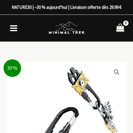
Aller
NATURE30 | –30 % aujourd’hui | Livraison offerte dès 29.99 €
au
contenu
30 %