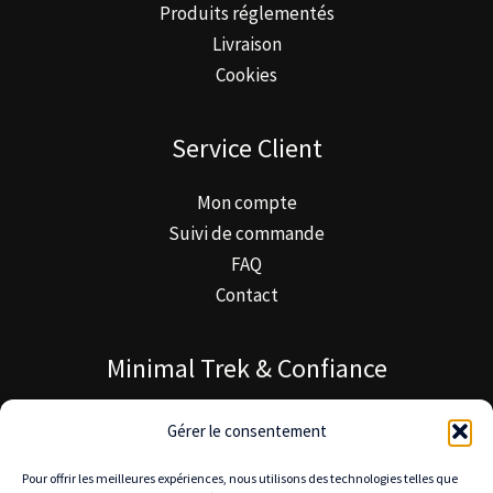
Produits réglementés
Livraison
Cookies
Service Client
Mon compte
Suivi de commande
FAQ
Contact
Minimal Trek & Confiance
À propos de Minimal Trek
Gérer le consentement
Blog MinimalTrek
Pour offrir les meilleures expériences, nous utilisons des technologies telles que
Notre mission