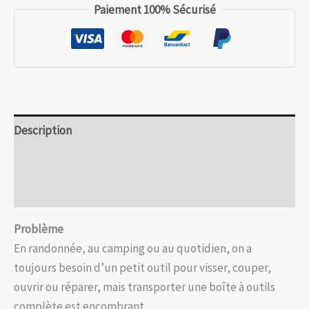
Outil
Paiement 100% Sécurisé
multifonction
EDC
20-
en-
1
en
Description
acier
inoxydable
Informations complémentaires
Avis (0)
Problème
En randonnée, au camping ou au quotidien, on a
toujours besoin d’un petit outil pour visser, couper,
ouvrir ou réparer, mais transporter une boîte à outils
complète est encombrant.