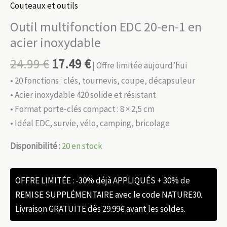
Couteaux et outils
Outil multifonction EDC 20-en-1 en
acier inoxydable
24.99
€
17.49
€
| Offre limitée aujourd’hui
• 20 fonctions : clés, tournevis, coupe, décapsuleur
• Acier inoxydable 420 solide et résistant
• Format porte-clés compact : 8 × 2,5 cm
• Idéal EDC, survie, vélo, camping, bricolage
Disponibilité :
20 en stock
OFFRE LIMITÉE : -30% déjà APPLIQUÉS + 30% de
REMISE SUPPLÉMENTAIRE avec le code NATURE30.
Livraison GRATUITE dès 29.99€ avant les soldes.