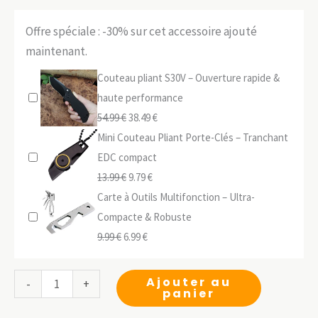
Offre spéciale : -30% sur cet accessoire ajouté
maintenant.
Couteau pliant S30V – Ouverture rapide &
haute performance
Le
Le
54.99
€
38.49
€
prix
prix
Mini Couteau Pliant Porte-Clés – Tranchant
initial
actuel
EDC compact
était :
Le
Le
est :
13.99
€
9.79
€
54.99 €.
prix
prix
38.49 €.
Carte à Outils Multifonction – Ultra-
initial
actuel
Compacte & Robuste
Le
était :
Le
est :
9.99
€
6.99
€
prix
13.99 €.
prix
9.79 €.
initial
actuel
quantité
Ajouter au
-
+
panier
était :
est :
de
9.99 €.
6.99 €.