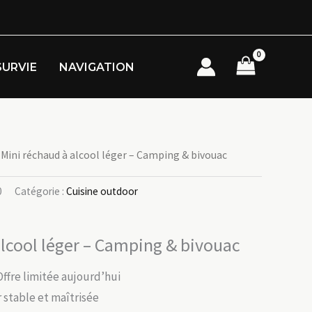
SURVIE
NAVIGATION
 Mini réchaud à alcool léger – Camping & bivouac
0
Catégorie :
Cuisine outdoor
alcool léger – Camping & bivouac
Offre limitée aujourd’hui
r stable et maîtrisée