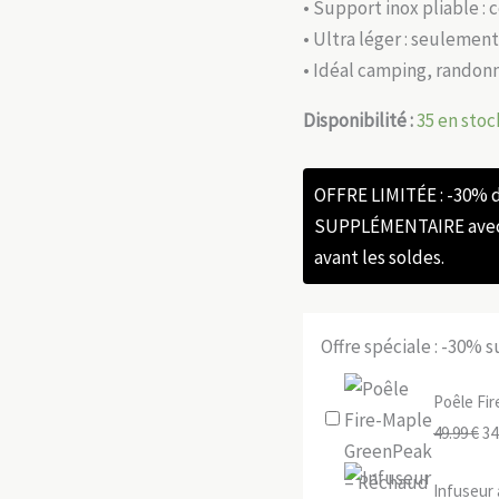
• Support inox pliable :
• Ultra léger : seulement
• Idéal camping, randon
Disponibilité :
35 en stoc
OFFRE LIMITÉE : -30%
SUPPLÉMENTAIRE avec l
avant les soldes.
Offre spéciale : -30% 
Poêle Fi
Le
49.99
€
34
pr
Infuseur 
ini