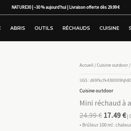
NATURE30 | –30 % aujourd’hui | Livraison offerte dès 29.99 €
E
ABRIS
OUTILS
RÉCHAUDS
CUISINE
Accueil
/
Cuisine outdoor
/
UGS :
d69fkcfk43l0009hjh8
Cuisine outdoor
Mini réchaud à 
24.99
€
17.49
€
| 
• Brûleur 100 ml : chaleu