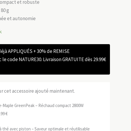
 compact et robuste
 80 g
née et autonomie
k
 déjà APPLIQUÉS + 30% de REMISE
e code NATURE30. Livraison GRATUITE dès 29.99€
sur cet accessoire ajouté maintenant.
re-Maple GreenPeak – Réchaud compact 2800W
Le
.99
€
ix
prix
à thé avec piston – Saveur optimale et réutilisable
tial
actuel