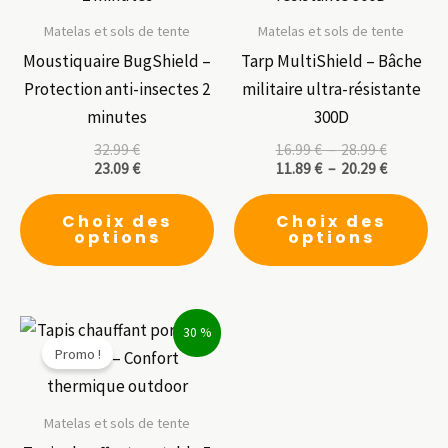
Matelas et sols de tente
Matelas et sols de tente
Moustiquaire BugShield –
Tarp MultiShield – Bâche
Protection anti-insectes 2
militaire ultra-résistante
minutes
300D
Plage
32.99
€
16.99
€
–
28.99
€
de
Plage
23.09
€
11.89
€
–
20.29
€
prix :
de
Ce
Ce
16.99 €
prix :
Choix des
Choix des
à
11.89 €
produit
pr
options
options
28.99 €
à
a
a
20.29 €
plusieurs
pl
variations.
var
30 %
Les
Le
Promo !
options
op
peuvent
pe
être
êt
Matelas et sols de tente