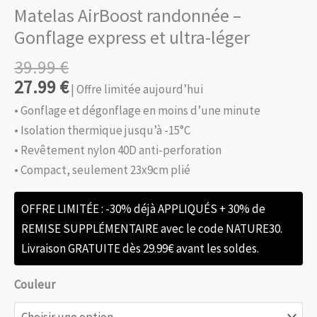
Matelas AirBoost randonnée –
Gonflage express et ultra-léger
39.99
€
27.99
€
| Offre limitée aujourd’hui
• Gonflage et dégonflage en moins d’une minute
• Isolation thermique jusqu’à -15°C
• Revêtement nylon 40D anti-perforation
• Compact, seulement 23x9cm plié
OFFRE LIMITÉE : -30% déjà APPLIQUÉS + 30% de
REMISE SUPPLÉMENTAIRE avec le code NATURE30.
Livraison GRATUITE dès 29.99€ avant les soldes.
Couleur