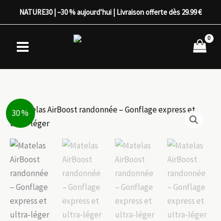
Aller
NATURE30 | –30 % aujourd’hui | Livraison offerte dès 29.99 €
au
contenu
30 %