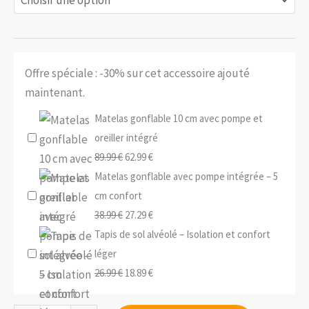
Offre spéciale : -30% sur cet accessoire ajouté
maintenant.
Matelas gonflable 10 cm avec pompe et
oreiller intégré
Le
Le
89.99
€
62.99
€
prix
prix
Matelas gonflable avec pompe intégrée – 5
initial
actuel
cm confort
était :
Le
est :
Le
38.99
€
27.29
€
89.99 €.
prix
62.99 €.
prix
Tapis de sol alvéolé – Isolation et confort
initial
actuel
léger
était :
Le
est :
Le
26.99
€
18.89
€
38.99 €.
prix
27.29 €.
prix