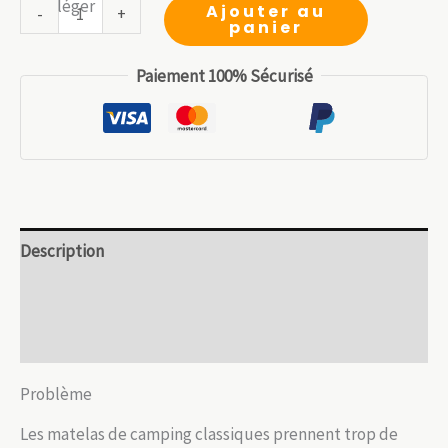
initial
actuel
quantité
Ajouter au
-
+
panier
était :
est :
de
26.99 €.
18.89 €.
Matelas
Paiement 100% Sécurisé
AirBoost
randonnée
–
Gonflage
express
et
Description
ultra-
léger
Informations complémentaires
Avis (0)
Problème
Les matelas de camping classiques prennent trop de