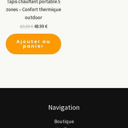
choisies
ch
Tapis chauffant portable 5
sur
su
zones – Confort thermique
la
la
outdoor
page
pa
69.99
€
48.99
€
du
du
produit
pr
Ajouter au
panier
Navigation
Boutique