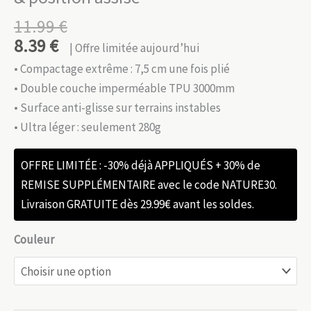
11.99
€
8.39
€
| Offre limitée aujourd’hui
• Compactage extrême : 7,5 cm une fois plié
• Double couche imperméable TPU 3000mm
• Surface anti-glisse sur terrains instables
• Ultra léger : seulement 280g
OFFRE LIMITÉE : -30% déjà APPLIQUÉS + 30% de
REMISE SUPPLÉMENTAIRE avec le code NATURE30.
Livraison GRATUITE dès 29.99€ avant les soldes.
Couleur