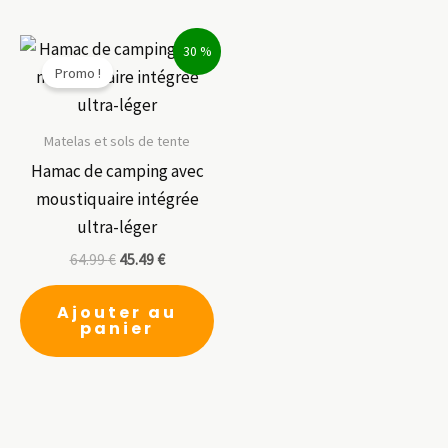
pl
var
30 %
Le
Promo !
op
pe
êt
Matelas et sols de tente
ch
Hamac de camping avec
su
moustiquaire intégrée
la
ultra-léger
pa
64.99
€
45.49
€
du
pr
Ajouter au
panier