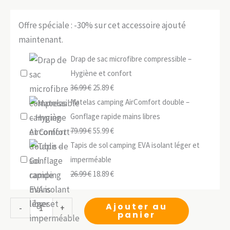
Offre spéciale : -30% sur cet accessoire ajouté
maintenant.
Drap de sac microfibre compressible –
Hygiène et confort
Le
Le
36.99
€
25.89
€
prix
prix
Matelas camping AirComfort double –
initial
actuel
Gonflage rapide mains libres
était :
Le
est :
Le
79.99
€
55.99
€
36.99 €.
prix
25.89 €.
prix
Tapis de sol camping EVA isolant léger et
initial
actuel
imperméable
était :
Le
est :
Le
26.99
€
18.89
€
79.99 €.
prix
55.99 €.
prix
initial
actuel
quantité
Ajouter au
-
+
panier
était :
est :
de