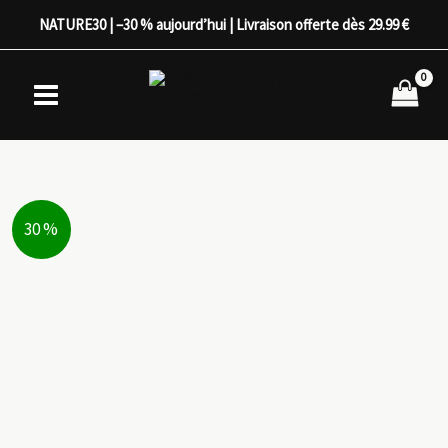
Aller
NATURE30 | –30 % aujourd’hui | Livraison offerte dès 29.99 €
au
contenu
30 %