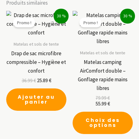
Produits similaires
30 %
30 %
Promo !
Promo !
Matelas et sols de tente
Matelas et sols de tente
Drap de sac microfibre
compressible – Hygiène et
Matelas camping
confort
AirComfort double –
Gonflage rapide mains
36.99
€
25.89
€
libres
Ajouter au
79.99
€
panier
55.99
€
Ce
Choix des
pr
options
a