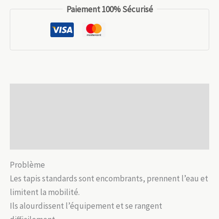
26.99 €.
18.89 €.
Tapis
Paiement 100% Sécurisé
étanche
compact
–
Isolation
sol
&
Description
position
assise
Informations complémentaires
Avis (0)
Problème
Les tapis standards sont encombrants, prennent l’eau et
limitent la mobilité.
Ils alourdissent l’équipement et se rangent