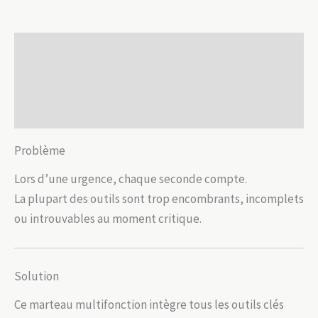
vitre
compact
Description
Informations complémentaires
Avis (0)
Problème
Lors d’une urgence, chaque seconde compte.
La plupart des outils sont trop encombrants, incomplets
ou introuvables au moment critique.
Solution
Ce marteau multifonction intègre tous les outils clés