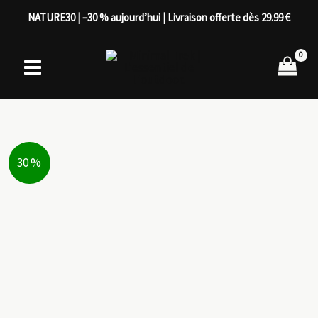
Aller
NATURE30 | –30 % aujourd’hui | Livraison offerte dès 29.99 €
au
contenu
30 %