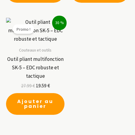
plusieurs
pl
variations.
var
30 %
Les
Le
Promo !
options
op
peuvent
pe
être
êt
Couteaux et outils
choisies
ch
Outil pliant multifonction
sur
su
SK-5 – EDC robuste et
la
la
tactique
page
pa
27.99
€
19.59
€
du
du
produit
pr
Ajouter au
panier