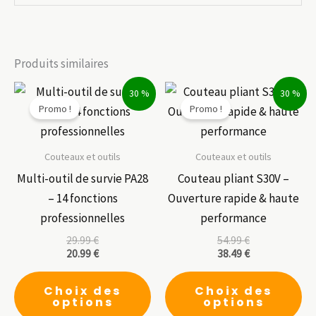
Produits similaires
30 %
30 %
Promo !
Promo !
Couteaux et outils
Couteaux et outils
Multi-outil de survie PA28
Couteau pliant S30V –
– 14 fonctions
Ouverture rapide & haute
professionnelles
performance
29.99
€
54.99
€
20.99
€
38.49
€
Ce
Ce
Choix des
Choix des
produit
pr
options
options
a
a