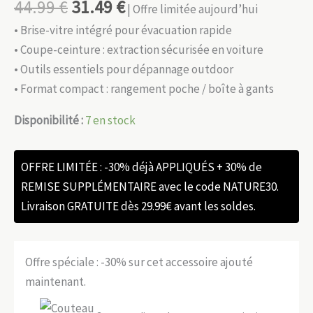
44.99
€
31.49
€
| Offre limitée aujourd’hui
• Brise-vitre intégré pour évacuation rapide
• Coupe-ceinture : extraction sécurisée en voiture
• Outils essentiels pour dépannage outdoor
• Format compact : rangement poche / boîte à gants
Disponibilité :
7 en stock
OFFRE LIMITÉE : -30% déjà APPLIQUÉS + 30% de
REMISE SUPPLÉMENTAIRE avec le code NATURE30.
Livraison GRATUITE dès 29.99€ avant les soldes.
Offre spéciale : -30% sur cet accessoire ajouté
maintenant.