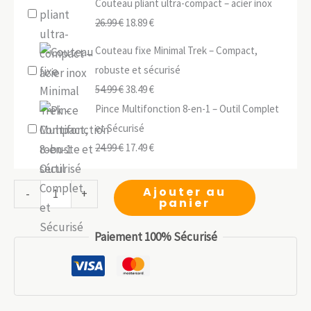
Couteau pliant ultra-compact – acier inox
Le
Le
26.99
€
18.89
€
prix
prix
Couteau fixe Minimal Trek – Compact,
initial
actuel
robuste et sécurisé
était :
est :
Le
Le
54.99
€
38.49
€
26.99 €.
18.89 €.
prix
prix
Pince Multifonction 8-en-1 – Outil Complet
initial
actuel
et Sécurisé
était :
Le
est :
Le
24.99
€
17.49
€
54.99 €.
prix
38.49 €.
prix
initial
actuel
quantité
Ajouter au
-
+
panier
était :
est :
de
24.99 €.
17.49 €.
Marteau
Paiement 100% Sécurisé
multifonction
d’urgence
–
Brise-