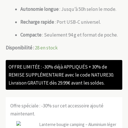
Autonomie longue
: Jusqu’à 50h selon le mode.
Recharge rapide
: Port USB-C universel.
Compacte
: Seulement 94 g et format de poche.
Disponibilité :
28 en stock
OFFRE LIMITÉE : -30% déjà APPLIQUÉS + 30% de
REMISE SUPPLÉMENTAIRE avec le code NATURE30.
Livraison GRATUITE dès 29.99€ avant les soldes.
Offre spéciale : -30% sur cet accessoire ajouté
maintenant.
Lanterne bougie camping – Aluminium léger