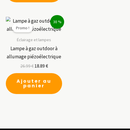
var
Le
op
30 %
Promo !
pe
êt
Éclairage et lampes
ch
Lampe à gaz outdoor à
su
allumage piézoélectrique
la
26.99
€
18.89
€
pa
du
Ajouter au
panier
pr