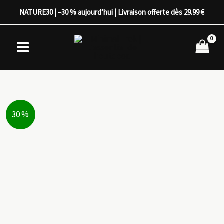
Aller
NATURE30 | –30 % aujourd’hui | Livraison offerte dès 29.99 €
au
contenu
30 %