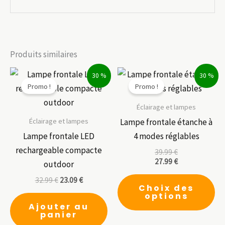
Produits similaires
30 %
30 %
Promo !
Promo !
Éclairage et lampes
Éclairage et lampes
Lampe frontale étanche à
Lampe frontale LED
4 modes réglables
rechargeable compacte
39.99
€
27.99
€
outdoor
Ce
32.99
€
23.09
€
Choix des
pr
options
a
Ajouter au
panier
pl