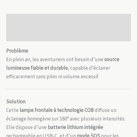
C
Description
Avis (0)
Problème
En plein air, les aventuriers ont besoin d’une
source
lumineuse fiable et durable
, capable d’éclairer
efficacement sans piles ni volume excessif.
Solution
Cette
lampe frontale à technologie COB
diffuse un
éclairage homogène sur 180° avec plusieurs intensités.
Elle dispose d’une
batterie lithium intégrée
rechargeable en USB-C, et d’un
mode SOS
pour les