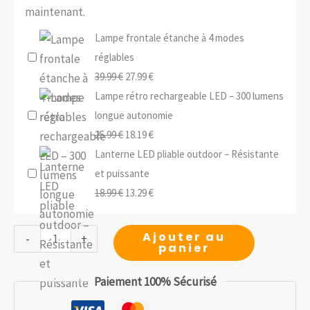
maintenant.
Lampe frontale étanche à 4 modes
réglables
Le
Le
39.99
€
27.99
€
prix
prix
Lampe rétro rechargeable LED – 300 lumens
initial
actuel
longue autonomie
était :
Le
est :
Le
25.99
€
18.19
€
39.99 €.
prix
27.99 €.
prix
Lanterne LED pliable outdoor – Résistante
initial
actuel
et puissante
était :
Le
est :
Le
18.99
€
13.29
€
25.99 €.
prix
18.19 €.
prix
initial
actuel
quantité
Ajouter au
-
+
panier
était :
est :
de
18.99 €.
13.29 €.
Lampe
Paiement 100% Sécurisé
frontale