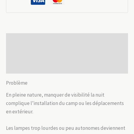
LED
rechargeable
KL2.8LM
Description
Informations complémentaires
Avis (0)
Problème
En pleine nature, manquer de visibilité la nuit
complique l’installation du camp ou les déplacements
en extérieur.
Les lampes trop lourdes ou peu autonomes deviennent