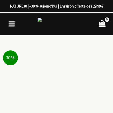
Aller
NATURE30 | –30 % aujourd’hui | Livraison offerte dès 29.99 €
au
contenu
30 %