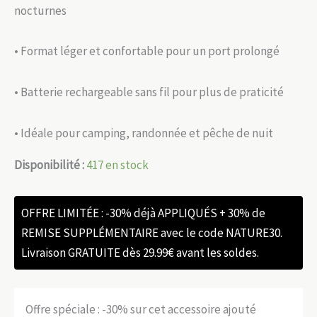
nocturnes
• Format léger et confortable pour un port prolongé
• Batterie rechargeable sans fil pour plus de praticité
• Idéale pour camping, randonnée et pêche de nuit
Disponibilité :
417 en stock
OFFRE LIMITÉE : -30% déjà APPLIQUÉS + 30% de
REMISE SUPPLÉMENTAIRE avec le code NATURE30.
Livraison GRATUITE dès 29.99€ avant les soldes.
Offre spéciale : -30% sur cet accessoire ajouté