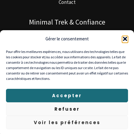
Contact
Minimal Trek & Confiance
À propos de Minimal Trek
Gérer le consentement
Blog MinimalTrek
Pour offrir les meilleures expériences, nous utilisons des technologies telles que
Notre mission
les cookies pour stocker et/ou accéder aux informations des appareils. Le fait de
consentir à ces technologies nous permettra de traiter des données telles que le
comportement de navigation ou les ID uniques sur ce site. Le fait de ne pas
consentir ou de retirer son consentement peut avoir un effet négatif sur certaines
caractéristiques et fonctions.
© 2025 Minimal Trek — Tous droits réservés
Livraison gratuite en Europe • Retours 30 jours •
Accepter
Paiement sécurisé : Stripe, PayPal, Visa, Mastercard
Refuser
Voir les préférences