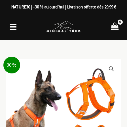
Aller
NATURE30 | –30 % aujourd’hui | Livraison offerte dès 29.99 €
au
contenu
30 %