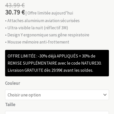
43.99
€
30.79
€
| Offre limitée aujourd’hui
• Attaches aluminium aviation sécurisées
• Ultra-visible la nuit (réflectif 3M)
• Design Y ergonomique sans gêne respiratoire
• Mousse mémoire anti-frottement
OFFRE LIMITÉE : -30% déjà APPLIQUÉS + 30% de
REMISE SUPPLÉMENTAIRE avec le code NATURE30.
Livraison GRATUITE dès 29.99€ avant les soldes.
Couleur
Taille