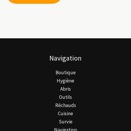
a
plusieurs
variations.
Les
options
peuvent
être
Navigation
choisies
sur
Boutique
la
Hygiène
page
Abris
du
Outils
produit
Réchauds
Cuisine
Survie
Navigation