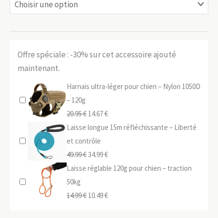
Offre spéciale : -30% sur cet accessoire ajouté
maintenant.
Harnais ultra-léger pour chien – Nylon 1050D
– 120g
Le
Le
20.95
€
14.67
€
prix
prix
Laisse longue 15m réfléchissante – Liberté
initial
actuel
et contrôle
était :
Le
est :
Le
49.99
€
34.99
€
20.95 €.
prix
14.67 €.
prix
Laisse réglable 120g pour chien – traction
initial
actuel
50kg
était :
Le
est :
Le
14.99
€
10.49
€
49.99 €.
prix
34.99 €.
prix