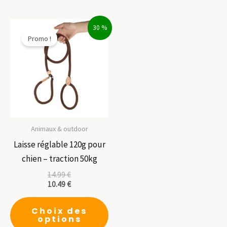
plusieurs
pl
variations.
var
30 %
Les
Le
Promo !
options
op
peuvent
pe
être
êt
choisies
ch
sur
su
la
la
page
pa
Animaux & outdoor
du
du
Laisse réglable 120g pour
produit
pr
chien – traction 50kg
14.99
€
10.49
€
Ce
Choix des
produit
options