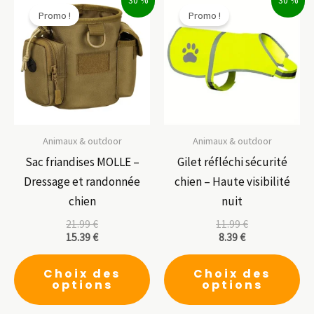
30 %
30 %
Promo !
Promo !
Animaux & outdoor
Animaux & outdoor
Sac friandises MOLLE –
Gilet réfléchi sécurité
Dressage et randonnée
chien – Haute visibilité
chien
nuit
21.99
€
11.99
€
15.39
€
8.39
€
Ce
Ce
Choix des
Choix des
produit
pr
options
options
a
a