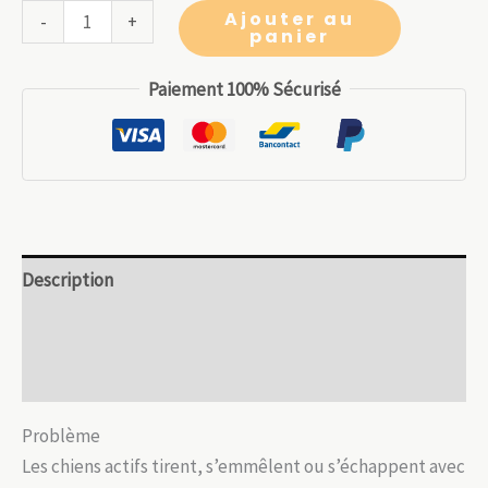
initial
actuel
quantité
Ajouter au
-
+
panier
était :
est :
de
14.99 €.
10.49 €.
Harnais
Paiement 100% Sécurisé
chien
réglable
réfléchissant
–
Anti-
traction
Description
Informations complémentaires
Avis (0)
Problème
Les chiens actifs tirent, s’emmêlent ou s’échappent avec