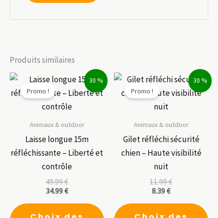
Produits similaires
30 %
30 %
Promo !
Promo !
Animaux & outdoor
Animaux & outdoor
Laisse longue 15m
Gilet réfléchi sécurité
réfléchissante – Liberté et
chien – Haute visibilité
contrôle
nuit
49.99
€
11.99
€
34.99
€
8.39
€
Ce
Ce
Choix des
Choix des