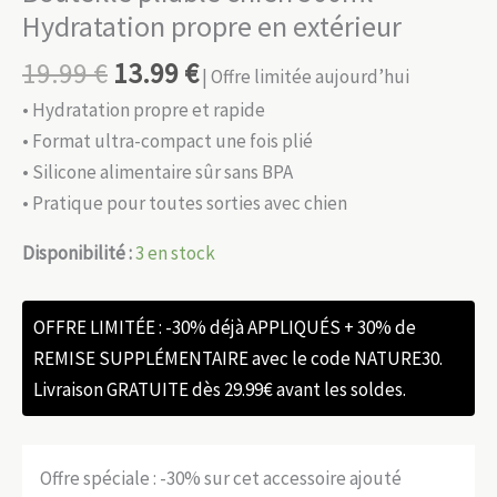
Hydratation propre en extérieur
19.99
€
13.99
€
| Offre limitée aujourd’hui
• Hydratation propre et rapide
• Format ultra-compact une fois plié
• Silicone alimentaire sûr sans BPA
• Pratique pour toutes sorties avec chien
Disponibilité :
3 en stock
OFFRE LIMITÉE : -30% déjà APPLIQUÉS + 30% de
REMISE SUPPLÉMENTAIRE avec le code NATURE30.
Livraison GRATUITE dès 29.99€ avant les soldes.
Offre spéciale : -30% sur cet accessoire ajouté