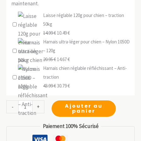
maintenant.
Laisse réglable 120g pour chien – traction
50kg
Le
Le
14.99
€
10.49
€
prix
prix
Harnais ultra-léger pour chien – Nylon 1050D
initial
actuel
– 120g
était :
Le
est :
Le
20.95
€
14.67
€
14.99 €.
prix
10.49 €.
prix
Harnais chien réglable réfléchissant – Anti-
initial
actuel
traction
était :
Le
est :
Le
43.99
€
30.79
€
20.95 €.
prix
14.67 €.
prix
initial
actuel
quantité
Ajouter au
-
+
panier
était :
est :
de
43.99 €.
30.79 €.
Bouteille
Paiement 100% Sécurisé
pliable
chien