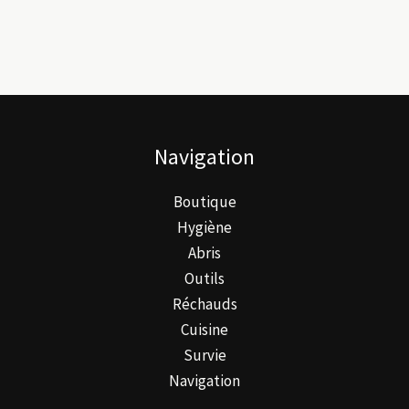
plusieurs
variations.
Les
options
peuvent
être
Navigation
choisies
sur
Boutique
la
Hygiène
page
Abris
du
Outils
produit
Réchauds
Cuisine
Survie
Navigation