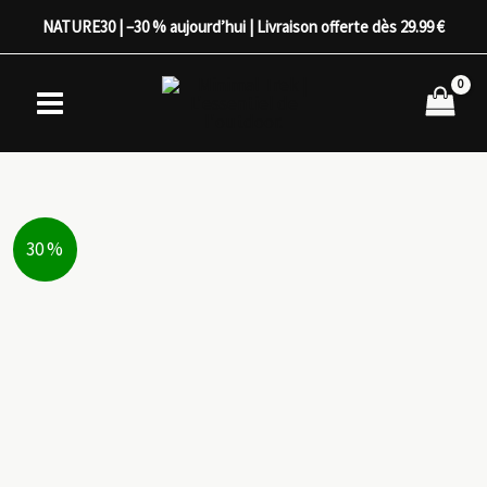
Aller
NATURE30 | –30 % aujourd’hui | Livraison offerte dès 29.99 €
au
contenu
30 %