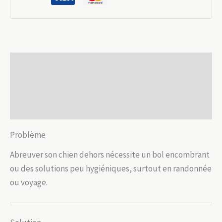
500ml
–
Hydratation
propre
Description
en
extérieur
Informations complémentaires
Avis (0)
Problème
Abreuver son chien dehors nécessite un bol encombrant
ou des solutions peu hygiéniques, surtout en randonnée
ou voyage.