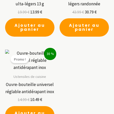
ulta-légers 13 g
légers randonnée
19.99
€
13.99
€
43.99
€
30.79
€
Ajouter au
Ajouter au
panier
panier
30 %
Promo !
Ustensiles de cuisine
Ouvre-bouteille universel
réglable antidérapant inox
14.99
€
10.49
€
Ajouter au