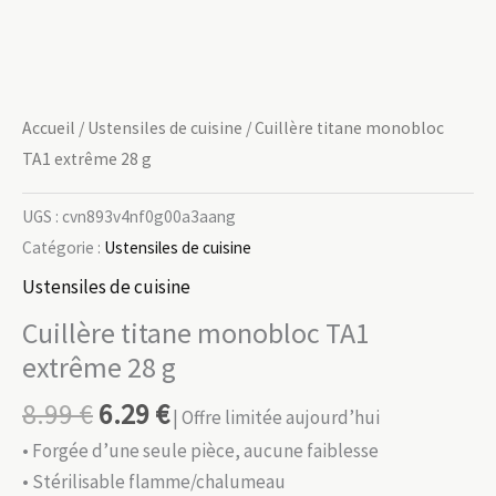
Accueil
/
Ustensiles de cuisine
/ Cuillère titane monobloc
TA1 extrême 28 g
UGS :
cvn893v4nf0g00a3aang
Catégorie :
Ustensiles de cuisine
Ustensiles de cuisine
Cuillère titane monobloc TA1
extrême 28 g
8.99
€
6.29
€
| Offre limitée aujourd’hui
• Forgée d’une seule pièce, aucune faiblesse
• Stérilisable flamme/chalumeau