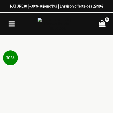
Aller
NATURE30 | –30 % aujourd’hui | Livraison offerte dès 29.99 €
au
contenu
30 %