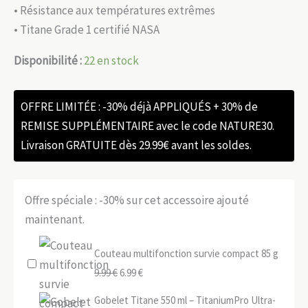
• Résistance aux températures extrêmes
• Titane Grade 1 certifié NASA
Disponibilité :
22 en stock
OFFRE LIMITÉE : -30% déjà APPLIQUÉS + 30% de
REMISE SUPPLÉMENTAIRE avec le code NATURE30.
Livraison GRATUITE dès 29.99€ avant les soldes.
Offre spéciale : -30% sur cet accessoire ajouté
maintenant.
Couteau multifonction survie compact 85 g
Le
Le
9.99
€
6.99
€
prix
prix
Gobelet Titane 550 ml – TitaniumPro Ultra-