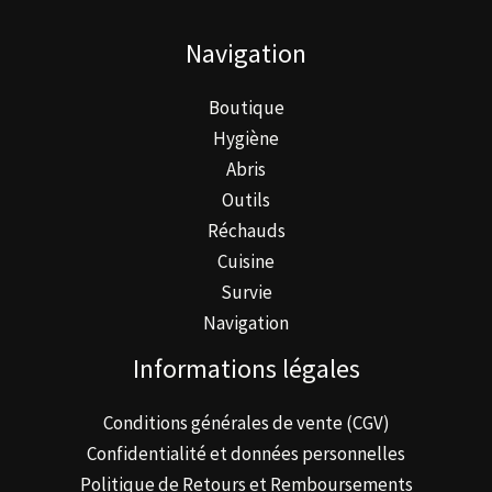
être
Navigation
choisies
sur
Boutique
la
Hygiène
page
Abris
du
Outils
produit
Réchauds
Cuisine
Survie
Navigation
Informations légales
Conditions générales de vente (CGV)
Confidentialité et données personnelles
Politique de Retours et Remboursements