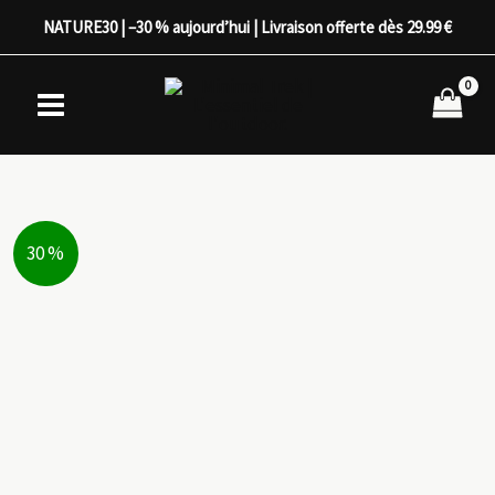
Aller
NATURE30 | –30 % aujourd’hui | Livraison offerte dès 29.99 €
au
contenu
30 %