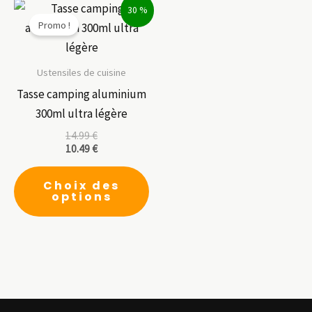
30 %
Promo !
Ustensiles de cuisine
Tasse camping aluminium
300ml ultra légère
14.99
€
10.49
€
Ce
Choix des
produit
options
a
plusieurs
variations.
Les
options
peuvent