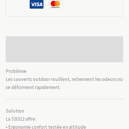
Ti5312
ulta-
légers
13
g
Description
Avis (0)
Problème
Les couverts outdoor rouillent, retiennent les odeurs ou
se déforment rapidement.
Solution
La Ti5312 offre :
• Ergonomie confort testée en altitude