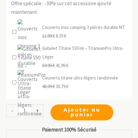
Offre spéciale : -30% sur cet accessoire ajouté
maintenant.
Couverts inox camping 3 pièces durable MT
Le
Le
11.99
€
8.39
€
prix
prix
Gobelet Titane 550 ml – TitaniumPro Ultra-
initial
actuel
Léger
était :
est :
Le
Le
59.99
€
41.99
€
11.99 €.
8.39 €.
prix
prix
Couverts titane ultra-légers randonnée
initial
actuel
Le
Le
43.99
€
30.79
€
était :
est :
prix
prix
59.99 €.
41.99 €.
initial
actuel
quantité
Ajouter au
-
+
était :
est :
panier
de
43.99 €.
30.79 €.
Couverts
Paiement 100% Sécurisé
titane