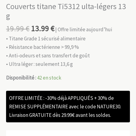
Couverts titane Ti5312 ulta-légers 13
g
19.99
€
13.99
€
| Offre limitée aujourd’hui
• Titane Grade 1 sécurisé alimentaire
• Résistance bactérienne > 99,9 %
• Anti-odeurs et sans transfert de goût
• Ultra léger : seulement 13,6 g
Disponibilité :
42 en stock
OFFRE LIMITÉE : -30% déjà APPLIQUÉS + 30% de
REMISE SUPPLÉMENTAIRE avec le code NATURE30.
Livraison GRATUITE dès 29.99€ avant les soldes.