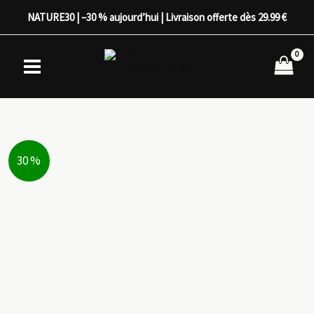
Aller
NATURE30 | –30 % aujourd’hui | Livraison offerte dès 29.99 €
au
contenu
30 %