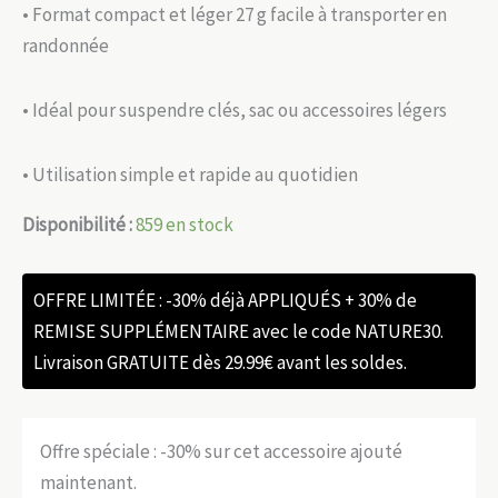
• Format compact et léger 27 g facile à transporter en
randonnée
• Idéal pour suspendre clés, sac ou accessoires légers
• Utilisation simple et rapide au quotidien
Disponibilité :
859 en stock
OFFRE LIMITÉE : -30% déjà APPLIQUÉS + 30% de
REMISE SUPPLÉMENTAIRE avec le code NATURE30.
Livraison GRATUITE dès 29.99€ avant les soldes.
Offre spéciale : -30% sur cet accessoire ajouté
maintenant.