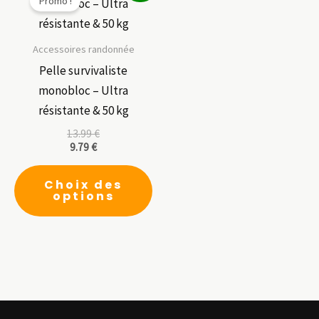
Promo !
Accessoires randonnée
Pelle survivaliste
monobloc – Ultra
résistante & 50 kg
13.99
€
9.79
€
Ce
Choix des
produit
options
a
plusieurs
variations.
Les
options
peuvent