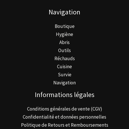
être
Navigation
choisies
sur
Boutique
la
Hygiène
page
Abris
du
Outils
produit
Réchauds
Cuisine
Survie
Navigation
Informations légales
Conditions générales de vente (CGV)
Confidentialité et données personnelles
Politique de Retours et Remboursements