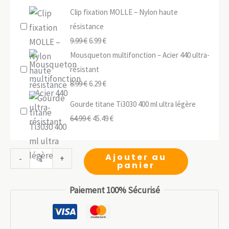
Clip fixation MOLLE – Nylon haute
résistance
Le
Le
9.99
€
6.99
€
prix
prix
Mousqueton multifonction – Acier 440 ultra-
initial
actuel
résistant
était :
Le
est :
Le
8.99
€
6.29
€
9.99 €.
prix
6.99 €.
prix
Gourde titane Ti3030 400 ml ultra légère
initial
actuel
Le
Le
64.99
€
45.49
€
était :
est :
prix
prix
8.99 €.
6.29 €.
initial
actuel
quantité
Ajouter au
-
+
était :
est :
panier
de
64.99 €.
45.49 €.
Crochet
Paiement 100% Sécurisé
porte-
clés
inox