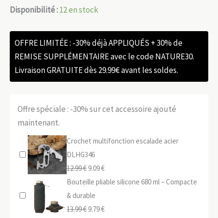
Disponibilité :
12 en stock
OFFRE LIMITÉE : -30% déjà APPLIQUÉS + 30% de
REMISE SUPPLÉMENTAIRE avec le code NATURE30.
Livraison GRATUITE dès 29.99€ avant les soldes.
Offre spéciale : -30% sur cet accessoire ajouté
maintenant.
Crochet multifonction escalade acier
DLHG346
Le
Le
12.99
€
9.09
€
prix
prix
Bouteille pliable silicone 680 ml – Compacte
initial
actuel
& durable
était :
Le
est :
Le
13.99
€
9.79
€