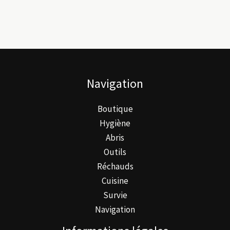
variations.
Les
options
peuvent
être
Navigation
choisies
sur
Boutique
la
Hygiène
page
Abris
du
Outils
produit
Réchauds
Cuisine
Survie
Navigation