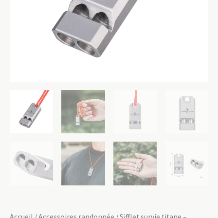
Accueil
/
Accessoires randonnée
/ Sifflet survie titane –