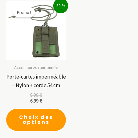
30 %
Les
Promo !
options
peuvent
être
choisies
sur
la
page
Accessoires randonnée
du
Porte-cartes imperméable
produit
– Nylon + corde 54 cm
9.99
€
6.99
€
Ce
Choix des
produit
options
a
plusieurs