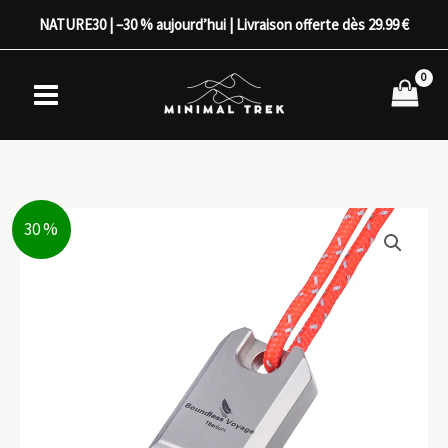
Aller
NATURE30 | –30 % aujourd’hui | Livraison offerte dès 29.99 €
au
contenu
30 %