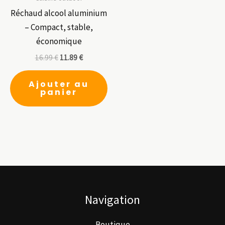
Réchaud alcool aluminium
– Compact, stable,
économique
16.99
€
11.89
€
Ajouter au
panier
Navigation
Boutique