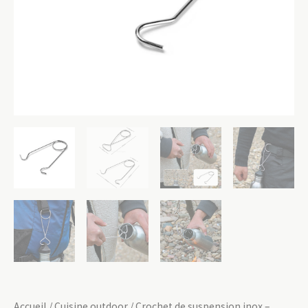
Accueil
/
Cuisine outdoor
/ Crochet de suspension inox –