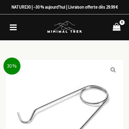
Aller
NATURE30 | –30 % aujourd’hui | Livraison offerte dès 29.99 €
au
contenu
30 %