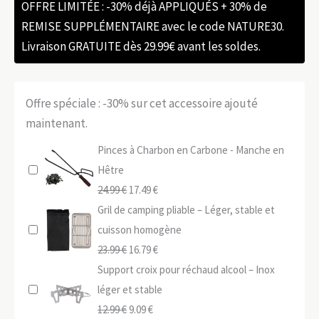
OFFRE LIMITÉE : -30% déjà APPLIQUÉS + 30% de
REMISE SUPPLÉMENTAIRE avec le code NATURE30.
Livraison GRATUITE dès 29.99€ avant les soldes.
Offre spéciale : -30% sur cet accessoire ajouté
maintenant.
Pinces à Charbon en Carbone - Manche en
Hêtre
Le
Le
24.99
€
17.49
€
prix
prix
Gril de camping pliable – Léger, stable et
initial
actuel
cuisson homogène
était :
Le
est :
Le
23.99
€
16.79
€
24.99 €.
prix
17.49 €.
prix
Support croix pour réchaud alcool – Inox
initial
actuel
léger et stable
était :
Le
Le
est :
12.99
€
9.09
€