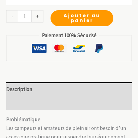
23.99 €.
prix
prix
16.79 €.
initial
actuel
quantité
Ajouter au
-
+
panier
était :
est :
de
12.99 €.
9.09 €.
Crochet
Paiement 100% Sécurisé
de
suspension
inox
–
Pliable,
robuste
Description
et
léger
Avis (0)
Problématique
Les campeurs et amateurs de plein air ont besoin d’un
accessoire pratique pour suspendre leur équipement