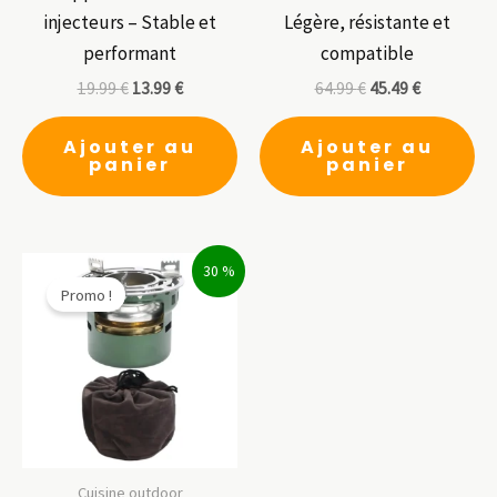
injecteurs – Stable et
Légère, résistante et
performant
compatible
19.99
€
13.99
€
64.99
€
45.49
€
Ajouter au
Ajouter au
panier
panier
30 %
Promo !
Cuisine outdoor