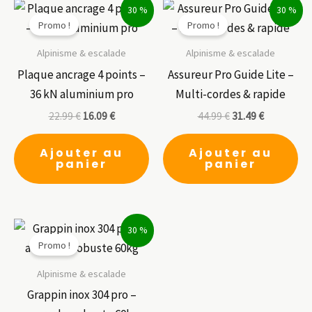
30 %
30 %
Promo !
Promo !
Alpinisme & escalade
Alpinisme & escalade
Plaque ancrage 4 points –
Assureur Pro Guide Lite –
36 kN aluminium pro
Multi-cordes & rapide
22.99
€
16.09
€
44.99
€
31.49
€
Ajouter au
Ajouter au
panier
panier
30 %
Promo !
Alpinisme & escalade
Grappin inox 304 pro –