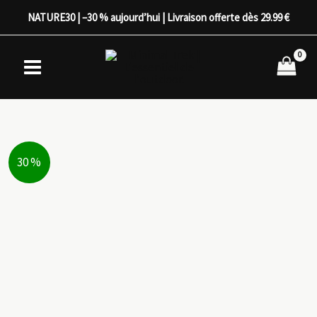
Aller
NATURE30 | –30 % aujourd’hui | Livraison offerte dès 29.99 €
au
contenu
30 %