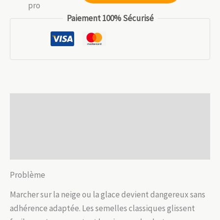
24.99 €.
17.49 €.
Crampons
Paiement 100% Sécurisé
de
marche
12
pointes
neige
&
Description
glace
Informations complémentaires
Avis (0)
Problème
Marcher sur la neige ou la glace devient dangereux sans
adhérence adaptée. Les semelles classiques glissent