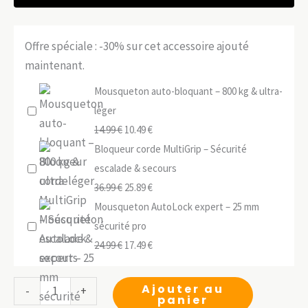
Offre spéciale : -30% sur cet accessoire ajouté
maintenant.
Mousqueton auto-bloquant – 800 kg & ultra-
léger
Le
Le
14.99
€
10.49
€
prix
prix
Bloqueur corde MultiGrip – Sécurité
initial
actuel
escalade & secours
était :
Le
est :
Le
36.99
€
25.89
€
14.99 €.
prix
10.49 €.
prix
Mousqueton AutoLock expert – 25 mm
initial
actuel
sécurité pro
était :
Le
est :
Le
24.99
€
17.49
€
36.99 €.
prix
25.89 €.
prix
initial
actuel
quantité
Ajouter au
-
+
panier
était :
est :
de