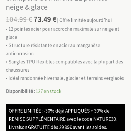
neige & glace
104.99
€
73.49
€
| Offre limitée aujourd’hui
• 12 pointes acier pour accroche maximale sur neige et
glace
• Structure résistante en acier au manganèse
anticorrosion
• Sangles TPU flexibles compatibles avec la plupart des
chaussures
• Idéal randonnée hivernale, glacier et terrains verglacés
Disponibilité :
127 en stock
OFFRE LIMITÉE : -30% déjà APPLIQUÉS + 30% de
REMISE SUPPLÉMENTAIRE avec le code NATURE30.
Livraison GRATUITE dès 29.99€ avant les soldes.