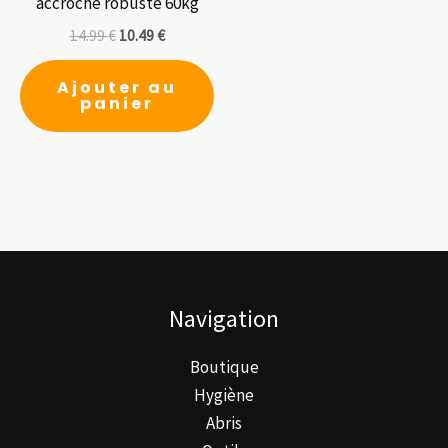
accroche robuste 60kg
14.99
€
10.49
€
Ajouter au
panier
Navigation
Boutique
Hygiène
Abris