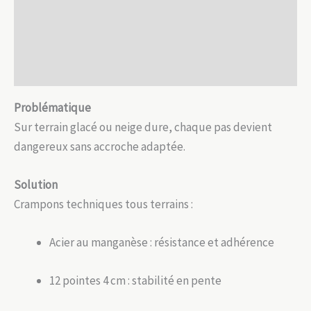
Description
&
neige
Informations complémentaires
Avis (0)
Problématique
Sur terrain glacé ou neige dure, chaque pas devient
dangereux sans accroche adaptée.
Solution
Crampons techniques tous terrains :
Acier au manganèse : résistance et adhérence
12 pointes 4 cm : stabilité en pente