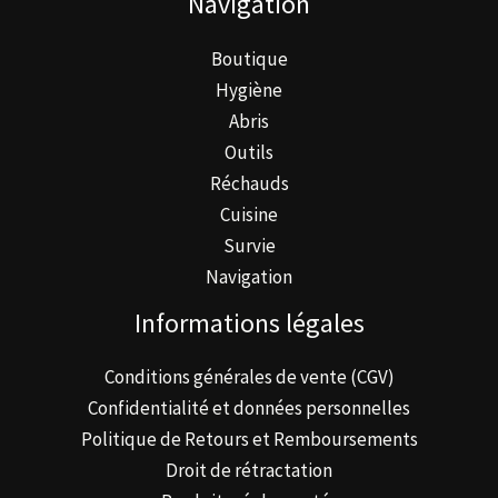
Navigation
choisies
sur
Boutique
la
Hygiène
page
Abris
du
Outils
produit
Réchauds
Cuisine
Survie
Navigation
Informations légales
Conditions générales de vente (CGV)
Confidentialité et données personnelles
Politique de Retours et Remboursements
Droit de rétractation