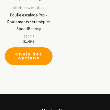
Alpinisme & escalade
Poulie escalade Pro –
Roulements céramiques
SpeedBearing
44.99
€
31.49
€
Ce
Choix des
produit
options
a
plusieurs
variations.
Les
options
peuvent
être