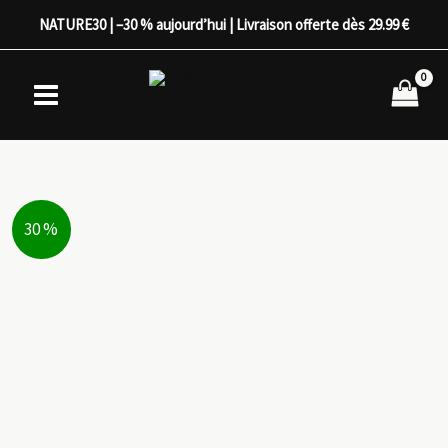
Aller
NATURE30 | –30 % aujourd’hui | Livraison offerte dès 29.99 €
au
contenu
30 %