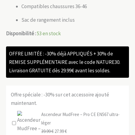
Compatibles chaussures 36-46
Sac de rangement inclus
Disponibilité :
53 en stock
OFFRE LIMITÉE : -30% déjà APPLIQUÉS + 30% de
REMISE SUPPLÉMENTAIRE avec le code NATURE30.
Livraison GRATUITE dès 29.99€ avant les soldes.
Offre spéciale : -30% sur cet accessoire ajouté
maintenant.
Ascendeur MudFree – Pro CE EN567 ultra-
léger
Le
Le
39.99
€
27.99
€