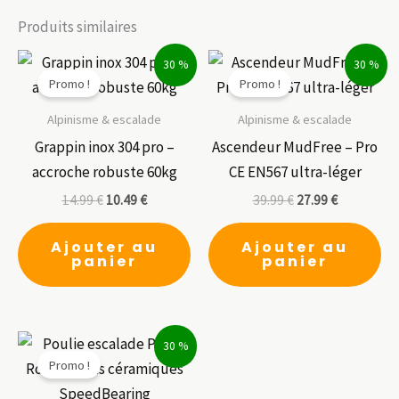
Produits similaires
30 %
30 %
Promo !
Promo !
Alpinisme & escalade
Alpinisme & escalade
Grappin inox 304 pro –
Ascendeur MudFree – Pro
accroche robuste 60kg
CE EN567 ultra-léger
14.99
€
10.49
€
39.99
€
27.99
€
Ajouter au
Ajouter au
panier
panier
30 %
Promo !