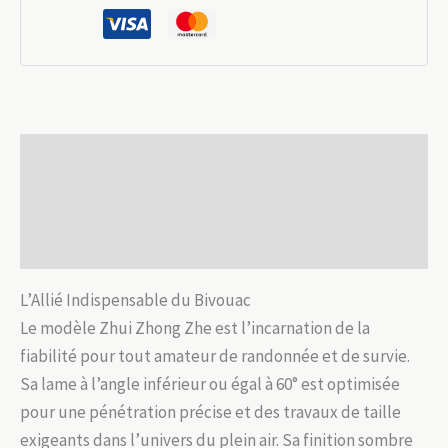
Zhui
Zhong
Zhe
:
Acier
Description
DC53
&
Informations complémentaires
Bois
Avis (0)
L’Allié Indispensable du Bivouac
Le modèle Zhui Zhong Zhe est l’incarnation de la
fiabilité pour tout amateur de randonnée et de survie.
Sa lame à l’angle inférieur ou égal à 60° est optimisée
pour une pénétration précise et des travaux de taille
exigeants dans l’univers du plein air. Sa finition sombre