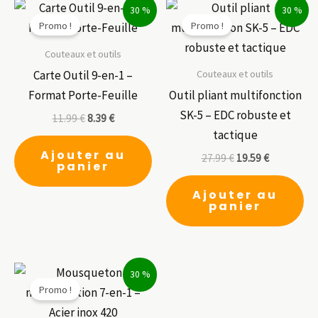
30 %
30 %
Promo !
Promo !
Couteaux et outils
Couteaux et outils
Carte Outil 9-en-1 –
Format Porte-Feuille
Outil pliant multifonction
SK-5 – EDC robuste et
11.99
€
8.39
€
tactique
Ajouter au
27.99
€
19.59
€
panier
Ajouter au
panier
30 %
Promo !