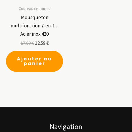
Couteaux et outils
Mousqueton
multifonction 7-en-1 –
Acier inox 420
17.99
€
12.59
€
Ajouter au
panier
Navigation