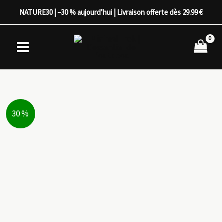
Aller
NATURE30 | –30 % aujourd’hui | Livraison offerte dès 29.99 €
au
contenu
30 %