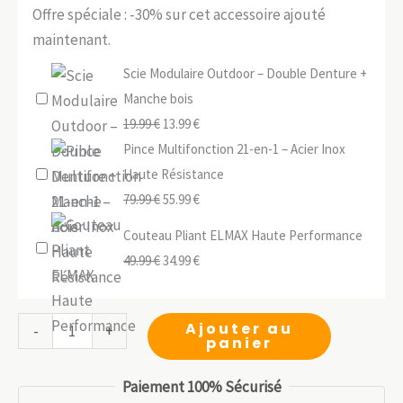
Offre spéciale : -30% sur cet accessoire ajouté
maintenant.
Scie Modulaire Outdoor – Double Denture +
Manche bois
Le
Le
19.99
€
13.99
€
prix
prix
Pince Multifonction 21-en-1 – Acier Inox
initial
actuel
Haute Résistance
était :
Le
est :
Le
79.99
€
55.99
€
19.99 €.
prix
13.99 €.
prix
Couteau Pliant ELMAX Haute Performance
initial
actuel
Le
Le
49.99
€
34.99
€
était :
est :
prix
prix
79.99 €.
55.99 €.
initial
actuel
quantité
Ajouter au
-
+
était :
est :
panier
de
49.99 €.
34.99 €.
Couteau
Paiement 100% Sécurisé
Survie