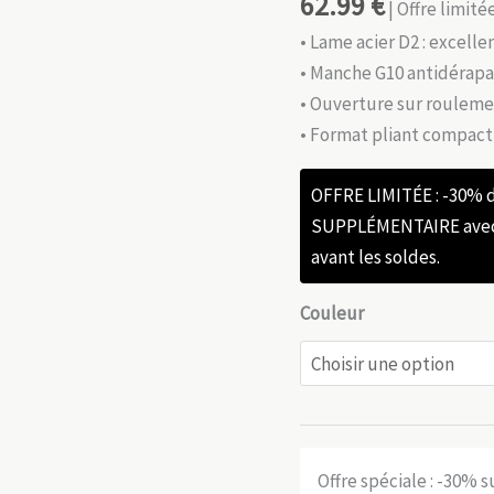
62.99
€
| Offre limit
• Lame acier D2 : excel
• Manche G10 antidérapan
• Ouverture sur roulemen
• Format pliant compact
OFFRE LIMITÉE : -30%
SUPPLÉMENTAIRE avec l
avant les soldes.
Couleur
Offre spéciale : -30% 