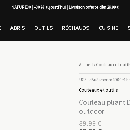
NATURE30 | –30 % aujourd’hui | Livraison offerte dès 29.99 €
E
ABRIS
OUTILS
RÉCHAUDS
CUISINE
Accueil
/
Couteaux et outil
UGS :
d5u8ivaanm4000e1bj
Couteaux et outils
Couteau pliant
outdoor
89.99
€