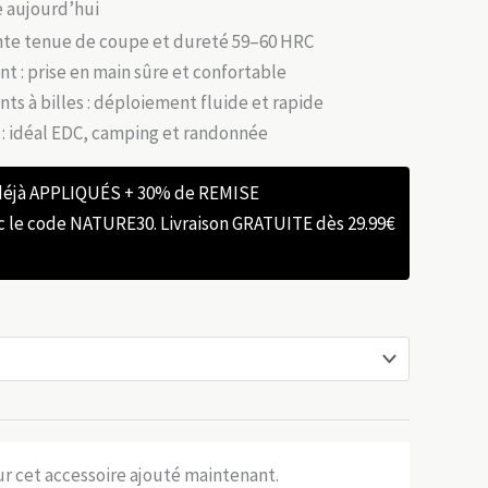
ée aujourd’hui
lente tenue de coupe et dureté 59–60 HRC
t : prise en main sûre et confortable
ts à billes : déploiement fluide et rapide
 : idéal EDC, camping et randonnée
 déjà APPLIQUÉS + 30% de REMISE
e code NATURE30. Livraison GRATUITE dès 29.99€
sur cet accessoire ajouté maintenant.