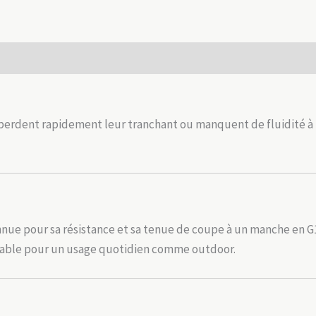
G10
EDC
camping
 (0)
outdoor
erdent rapidement leur tranchant ou manquent de fluidité à l’o
onnue pour sa résistance et sa tenue de coupe à un manche en
fiable pour un usage quotidien comme outdoor.