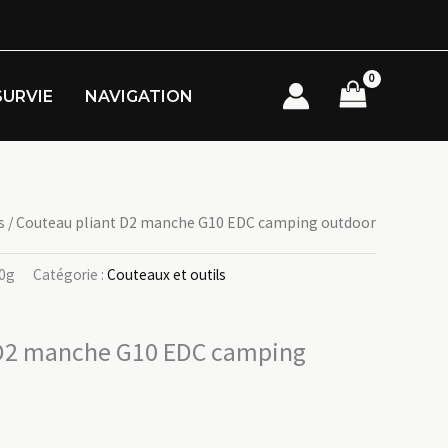
SURVIE
NAVIGATION
s
/ Couteau pliant D2 manche G10 EDC camping outdoor
0g
Catégorie :
Couteaux et outils
 D2 manche G10 EDC camping