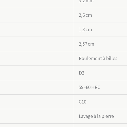
3,2 mm
2,6 cm
1,3 cm
2,57 cm
Roulement à billes
D2
59–60 HRC
G10
Lavage à la pierre