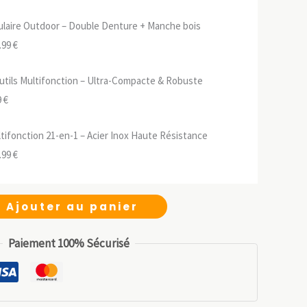
ulaire Outdoor – Double Denture + Manche bois
Le
.99
€
ix
prix
utils Multifonction – Ultra-Compacte & Robuste
tial
actuel
Le
9
€
it :
est :
prix
.99 €.
13.99 €.
tifonction 21-en-1 – Acier Inox Haute Résistance
ial
actuel
Le
.99
€
t :
est :
ix
prix
 €.
6.99 €.
tial
actuel
Ajouter au panier
it :
est :
.99 €.
55.99 €.
Paiement 100% Sécurisé