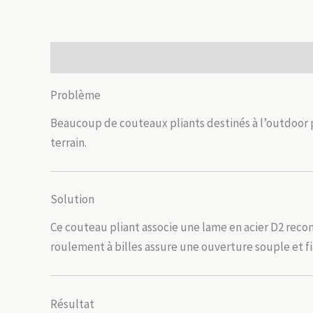
Description
Informations complémentaires
Avis
Problème
Beaucoup de couteaux pliants destinés à l’outdoor p
terrain.
Solution
Ce couteau pliant associe une lame en acier D2 rec
roulement à billes assure une ouverture souple et 
Résultat