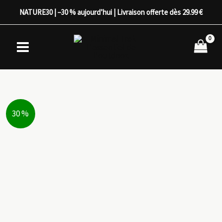
Aller
NATURE30 | –30 % aujourd’hui | Livraison offerte dès 29.99 €
au
contenu
30 %