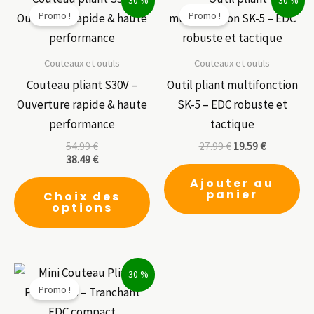
30 %
30 %
Promo !
Promo !
Couteaux et outils
Couteaux et outils
Couteau pliant S30V –
Outil pliant multifonction
Ouverture rapide & haute
SK-5 – EDC robuste et
performance
tactique
54.99
€
27.99
€
19.59
€
38.49
€
Ce
Ajouter au
panier
Choix des
produit
options
a
plusieurs
variations.
30 %
Les
Promo !
options