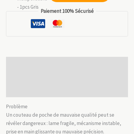
18.99 €.
13.29 €.
Couteau
Paiement 100% Sécurisé
pliant
compact
–
Acier
5Cr13MoV,
manche
Description
inox/bois
Informations complémentaires
Avis (0)
Problème
Un couteau de poche de mauvaise qualité peut se
révéler dangereux : lame fragile, mécanisme instable,
prise en main glissante ou mauvaise précision.