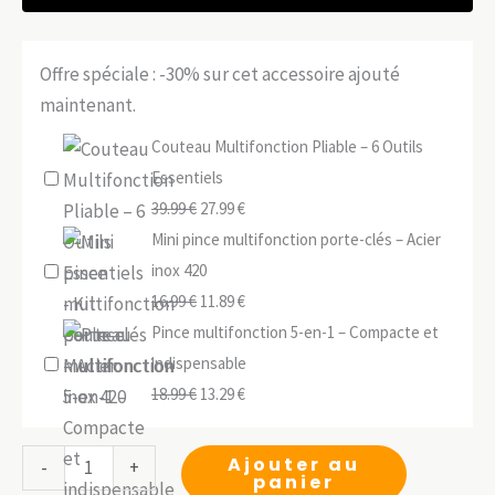
Offre spéciale : -30% sur cet accessoire ajouté
maintenant.
Couteau Multifonction Pliable – 6 Outils
Essentiels
Le
Le
39.99
€
27.99
€
prix
prix
Mini pince multifonction porte-clés – Acier
initial
actuel
inox 420
était :
Le
est :
Le
16.99
€
11.89
€
39.99 €.
prix
27.99 €.
prix
Pince multifonction 5-en-1 – Compacte et
initial
actuel
indispensable
était :
Le
est :
Le
18.99
€
13.29
€
16.99 €.
prix
11.89 €.
prix
initial
actuel
quantité
Ajouter au
-
+
panier
était :
est :
de