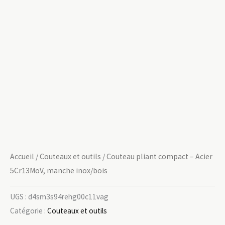
Accueil
/
Couteaux et outils
/ Couteau pliant compact – Acier
5Cr13MoV, manche inox/bois
UGS :
d4sm3s94rehg00c11vag
Catégorie :
Couteaux et outils