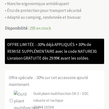
• Manche ergonomique antidérapant
• Étui de protection pour transport sécurisé
• Adapté au camping, randonnée et bivouac
Disponibilité :
295 en stock
OFFRE LIMITÉE : -30% déjà APPLIQUÉS + 30% de
REMISE SUPPLÉMENTAIRE avec le code NATURE30.
Livraison GRATUITE dès 29.99€ avant les soldes.
Offre spéciale : -30% sur cet accessoire ajouté
maintenant.
Outil pliant multifonction SK-5 – EDC
robuste et tactique
Le
Le
27.99
€
19.59
€