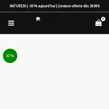
Aller
NATURE30 | –30 % aujourd’hui | Livraison offerte dès 29.99 €
au
contenu
30 %