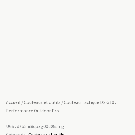
Accueil
/
Couteaux et outils
/ Couteau Tactique D2 G10 :
Performance Outdoor Pro
UGS :
d7b2nil8qo3g00d05smg
Catégorie :
Couteaux et outils