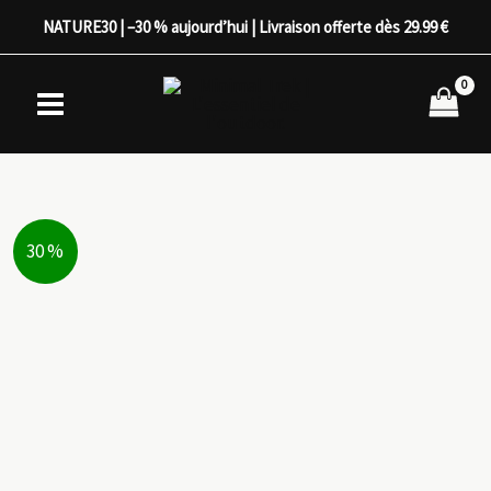
Aller
NATURE30 | –30 % aujourd’hui | Livraison offerte dès 29.99 €
au
contenu
30 %