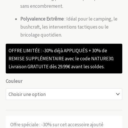
sans encombrement.
Polyvalence Extrême
: Idéal pour le camping, le
bushcraft, les interventions tactiques ou le
bricolage quotidien.
OFFRE LIMITÉE : -30% déjà APPLIQUÉS + 30% de
REMISE SUPPLÉMENTAIRE avec le code NATURE30.
Livraison GRATUITE dès 29.99€ avant les soldes.
Couleur
Offre spéciale : -30% sur cet accessoire ajouté