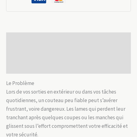
G10
:
Performance
Outdoor
Description
Pro
Informations complémentaires
Avis (0)
Le Problème
Lors de vos sorties en extérieur ou dans vos tâches
quotidiennes, un couteau peu fiable peut s’avérer
frustrant, voire dangereux. Les lames qui perdent leur
tranchant après quelques coupes ou les manches qui
glissent sous l’effort compromettent votre efficacité et
votre sécurité.