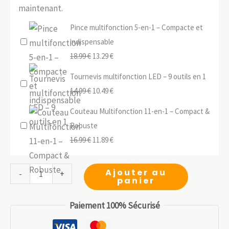
maintenant.
Pince multifonction 5-en-1 – Compacte et
indispensable
Le
Le
18.99
€
13.29
€
prix
prix
Tournevis multifonction LED – 9 outils en 1
initial
actuel
Le
Le
14.99
€
10.49
€
était :
est :
prix
prix
Couteau Multifonction 11-en-1 – Compact &
18.99 €.
13.29 €.
initial
actuel
Robuste
était :
est :
Le
Le
16.99
€
11.89
€
14.99 €.
10.49 €.
prix
prix
initial
actuel
quantité
Ajouter au
-
+
panier
était :
est :
de
16.99 €.
11.89 €.
Couteau
Paiement 100% Sécurisé
Tactique
D2