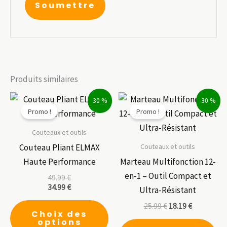
Produits similaires
30 %
30 %
Promo !
Promo !
Couteaux et outils
Couteaux et outils
Couteau Pliant ELMAX
Haute Performance
Marteau Multifonction 12-
en-1 – Outil Compact et
49.99
€
34.99
€
Ultra-Résistant
Ce
25.99
€
18.19
€
Choix des
produit
options