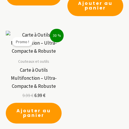
a
Ajouter au
panier
plusieurs
variations.
Les
options
30 %
Promo !
peuvent
être
choisies
Couteaux et outils
sur
Carte à Outils
la
Multifonction – Ultra-
page
Compacte & Robuste
du
9.99
€
6.99
€
produit
Ajouter au
panier