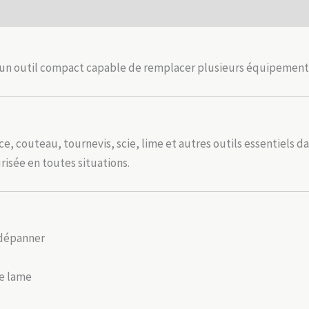
Compact,
robuste
et
indispensable
 d’un outil compact capable de remplacer plusieurs équipement
ce, couteau, tournevis, scie, lime et autres outils essentiels d
risée en toutes situations.
 dépanner
de lame