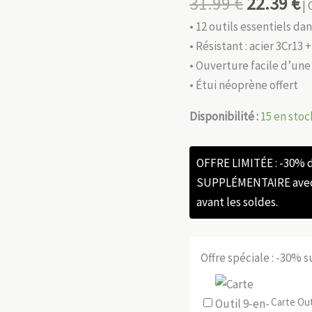
31.99
€
22.39
€
| 
• 12 outils essentiels da
• Résistant : acier 3Cr13
• Ouverture facile d’une
• Étui néoprène offert
Disponibilité :
15 en stoc
OFFRE LIMITÉE : -30%
SUPPLÉMENTAIRE avec l
avant les soldes.
Offre spéciale : -30% 
Carte Out