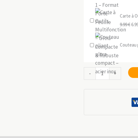
Carte à O
Le
9.99
€
6.9
prix
init
Couteau p
étai
9.99
quantité
-
+
de
Multitool
pliant
12-
en-
1
–