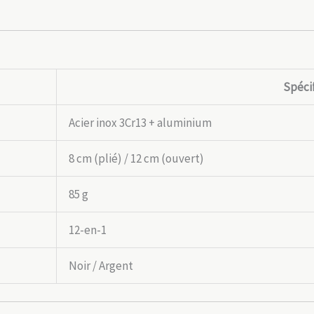
Spéci
Acier inox 3Cr13 + aluminium
8 cm (plié) / 12 cm (ouvert)
85 g
12-en-1
Noir / Argent