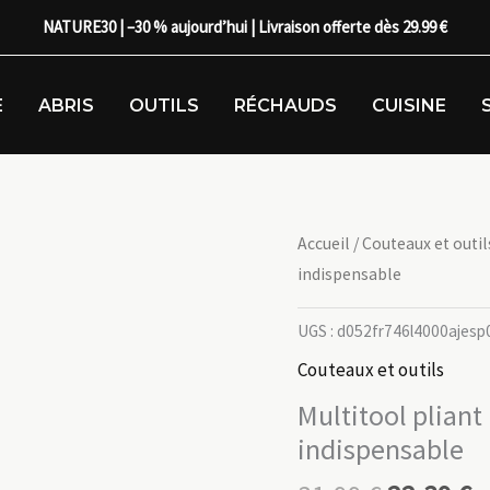
NATURE30 | –30 % aujourd’hui | Livraison offerte dès 29.99 €
E
ABRIS
OUTILS
RÉCHAUDS
CUISINE
Accueil
/
Couteaux et outil
indispensable
UGS :
d052fr746l4000ajesp
Couteaux et outils
Multitool pliant
indispensable