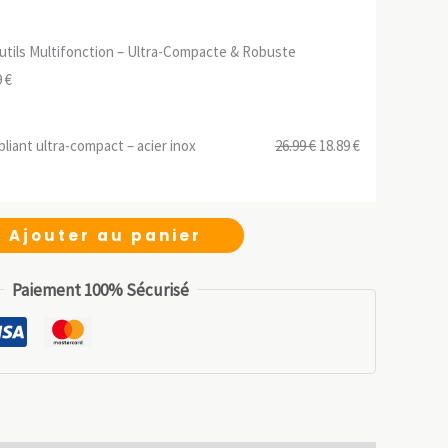
prix
prix
initial
actuel
utils Multifonction – Ultra-Compacte & Robuste
était :
est :
Le
9
€
11.99 €.
8.39 €.
prix
ial
actuel
Le
Le
liant ultra-compact – acier inox
26.99
€
18.89
€
t :
est :
prix
prix
 €.
6.99 €.
initial
actuel
était :
est :
Ajouter au panier
26.99 €.
18.89 €.
Paiement 100% Sécurisé