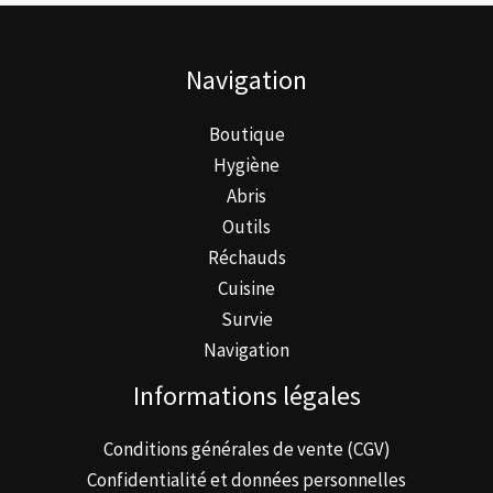
peuvent
être
Navigation
choisies
sur
Boutique
la
Hygiène
page
Abris
du
Outils
produit
Réchauds
Cuisine
Survie
Navigation
Informations légales
Conditions générales de vente (CGV)
Confidentialité et données personnelles