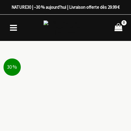
Aller
NATURE30 | –30 % aujourd’hui | Livraison offerte dès 29.99 €
au
contenu
30 %