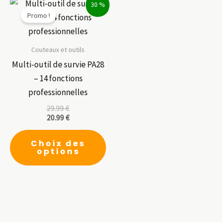
30 %
Promo !
Couteaux et outils
Multi-outil de survie PA28
– 14 fonctions
professionnelles
29.99
€
20.99
€
Ce
Choix des
produit
options
a
plusieurs
variations.
Les
options