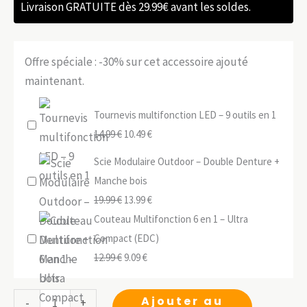
Livraison GRATUITE dès 29.99€ avant les soldes.
Offre spéciale : -30% sur cet accessoire ajouté
maintenant.
Tournevis multifonction LED – 9 outils en 1
Le
Le
14.99
€
10.49
€
prix
prix
Scie Modulaire Outdoor – Double Denture +
initial
actuel
Manche bois
était :
est :
Le
Le
19.99
€
13.99
€
14.99 €.
10.49 €.
prix
prix
Couteau Multifonction 6 en 1 – Ultra
initial
actuel
Compact (EDC)
était :
Le
Le
est :
12.99
€
9.09
€
19.99 €.
prix
prix
13.99 €.
initial
actuel
quantité
Ajouter au
-
+