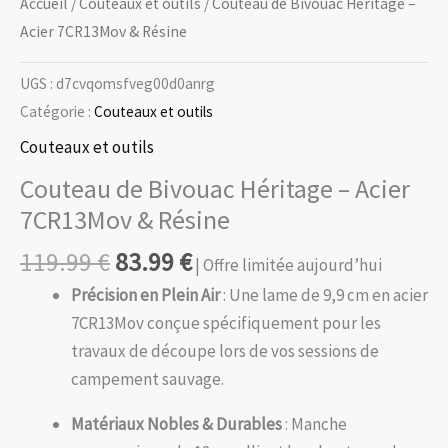
Accueil
/
Couteaux et outils
/ Couteau de Bivouac Héritage –
Acier 7CR13Mov & Résine
UGS :
d7cvqomsfveg00d0anrg
Catégorie :
Couteaux et outils
Couteaux et outils
Couteau de Bivouac Héritage – Acier
7CR13Mov & Résine
119.99
€
83.99
€
| Offre limitée aujourd’hui
Précision en Plein Air
: Une lame de 9,9 cm en acier
7CR13Mov conçue spécifiquement pour les
travaux de découpe lors de vos sessions de
campement sauvage.
Matériaux Nobles & Durables
: Manche