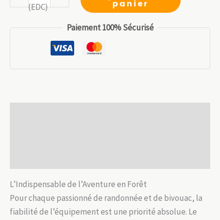
panier
était :
est :
de
12.99 €.
9.09 €.
Couteau
Paiement 100% Sécurisé
de
Bivouac
Héritage
–
Acier
7CR13Mov
Description
&
Résine
Informations complémentaires
Avis (0)
L’Indispensable de l’Aventure en Forêt
Pour chaque passionné de randonnée et de bivouac, la
fiabilité de l’équipement est une priorité absolue. Le