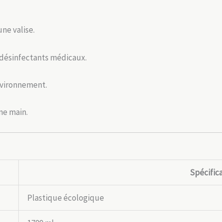
une valise.
 désinfectants médicaux.
nvironnement.
ne main.
Spécific
Plastique écologique