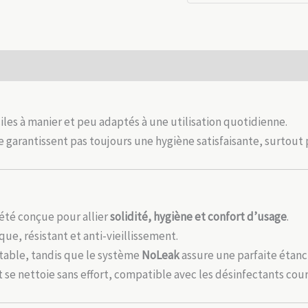
médicale
EcoPlast
–
Durable
et
étanche
iciles à manier et peu adaptés à une utilisation quotidienne.
e garantissent pas toujours une hygiène satisfaisante, surtout p
été conçue pour allier
solidité, hygiène et confort d’usage
.
que, résistant et anti-vieillissement.
stable, tandis que le système
NoLeak
assure une parfaite étanc
 se nettoie sans effort, compatible avec les désinfectants cour