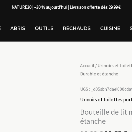
NATURE30 | –30 % aujourd’hui | Livraison offerte dès 29.99 €
E
ABRIS
OUTILS
RÉCHAUDS
CUISINE
Accueil
/
Urinoirs et toilet
Durable et étanche
UGS :
_d05sbn7dael000cda
Urinoirs et toilettes por
Bouteille de lit
étanche