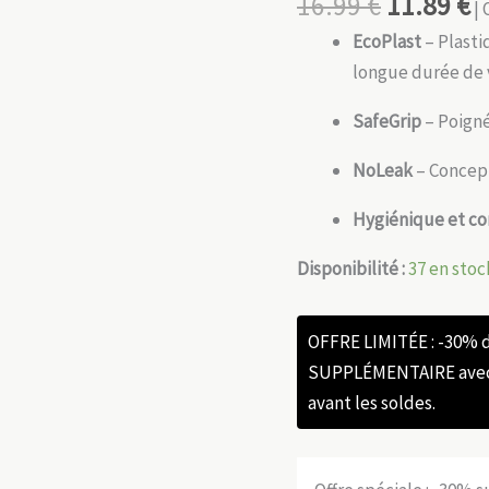
16.99
€
11.89
€
| 
EcoPlast
– Plasti
longue durée de v
SafeGrip
– Poigné
NoLeak
– Concept
Hygiénique et c
Disponibilité :
37 en stoc
OFFRE LIMITÉE : -30%
SUPPLÉMENTAIRE avec l
avant les soldes.