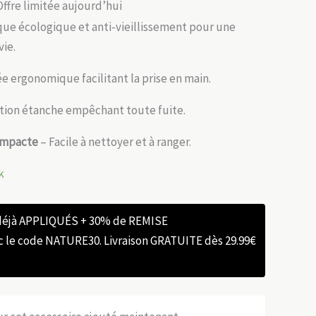
Offre limitée aujourd’hui
que écologique et anti-vieillissement pour une
ie.
e ergonomique facilitant la prise en main.
ion étanche empêchant toute fuite.
ompacte
– Facile à nettoyer et à ranger.
k
 déjà APPLIQUÉS + 30% de REMISE
e code NATURE30. Livraison GRATUITE dès 29.99€