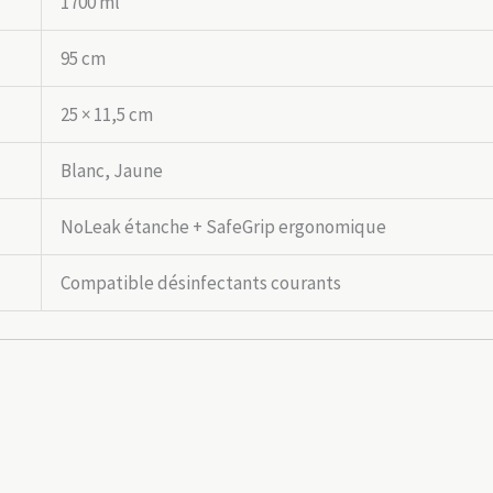
1700 ml
95 cm
25 × 11,5 cm
Blanc, Jaune
NoLeak étanche + SafeGrip ergonomique
Compatible désinfectants courants