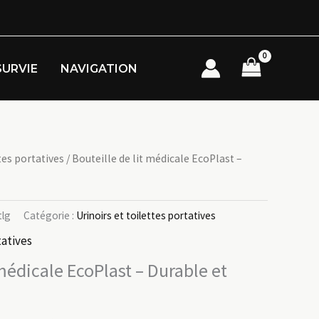
SURVIE
NAVIGATION
tes portatives
/ Bouteille de lit médicale EcoPlast –
tlg
Catégorie :
Urinoirs et toilettes portatives
tatives
 médicale EcoPlast – Durable et