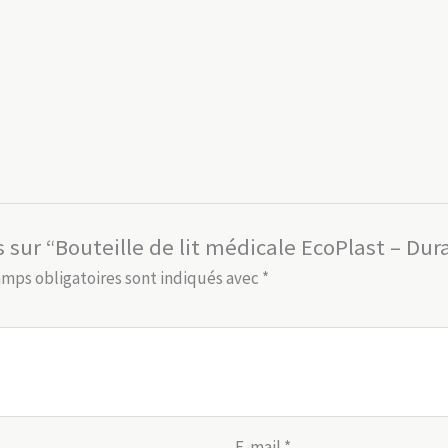
s sur “Bouteille de lit médicale EcoPlast – Du
amps obligatoires sont indiqués avec
*
E-mail
*