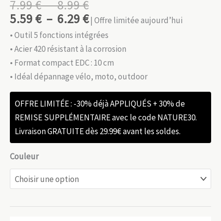
Plage
7.99
€
–
8.99
€
de
Plage
5.59
€
–
6.29
€
| Offre limitée aujourd’hui
prix :
de
• Outil 5 fonctions intégrées
7.99 €
prix :
• Acier 420 résistant à la corrosion
à
5.59 €
• Format compact EDC : 10 cm
8.99 €
à
• Idéal dépannage vélo, moto, outdoor
6.29 €
OFFRE LIMITÉE : -30% déjà APPLIQUÉS + 30% de
REMISE SUPPLÉMENTAIRE avec le code NATURE30.
Livraison GRATUITE dès 29.99€ avant les soldes.
Couleur