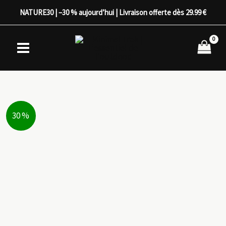
Aller
NATURE30 | –30 % aujourd’hui | Livraison offerte dès 29.99 €
au
contenu
30 %