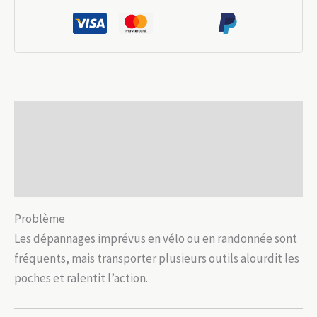
multifonction
acier
5-
en-
1
pour
Description
dépannages
outdoor
Informations complémentaires
Avis (0)
Problème
Les dépannages imprévus en vélo ou en randonnée sont
fréquents, mais transporter plusieurs outils alourdit les
poches et ralentit l’action.