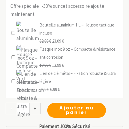
Offre spéciale : -30% sur cet accessoire ajouté
maintenant.
Bouteille aluminium 1 L – Housse tactique
incluse
Le
Le
32.99
€
23.09
€
prix
prix
Flasque inox 9 oz – Compacte & résistance
initial
actuel
anticorrosion
était :
Le
est :
Le
19.99
€
13.99
€
32.99 €.
prix
23.09 €.
prix
Lien de clé métal – Fixation robuste & ultra
initial
actuel
légère
Le
était :
Le
est :
9.99
€
6.99
€
prix
19.99 €.
prix
13.99 €.
initial
actuel
quantité
Ajouter au
-
+
panier
était :
est :
de
9.99 €.
6.99 €.
Barre
Paiement 100% Sécurisé