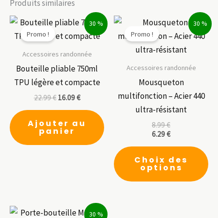
Produits similaires
30 %
30 %
Promo !
Promo !
Accessoires randonnée
Accessoires randonnée
Bouteille pliable 750ml
TPU légère et compacte
Mousqueton
multifonction – Acier 440
22.99
€
16.09
€
ultra-résistant
Ajouter au
8.99
€
panier
6.29
€
Ce
Choix des
pr
options
a
pl
var
30 %
Le